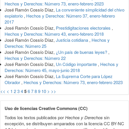
Hechos y Derechos: Número 73, enero-febrero 2023
José Ramón Cossío Díaz,
La conveniente simplicidad del chivo
expiatorio
,
Hechos y Derechos: Número 37, enero-febrero
2017
José Ramón Cossío Díaz,
Prestidigitaciones electorales
,
Hechos y Derechos: Número 43, enero-febrero 2018
José Ramón Cossío Díaz,
Justicia cotidiana
,
Hechos y
Derechos: Número 25
José Ramón Cossío Díaz,
¿Un país de buenas leyes?
,
Hechos y Derechos: Número 22
José Ramón Cossío Díaz,
Un Código importante
,
Hechos y
Derechos: Número 45, mayo-junio 2018
José Ramón Cossío Díaz,
La Suprema Corte para López
Obrador
,
Hechos y Derechos: Número 73, enero-febrero 2023
<<
<
1
2
3
4
5
6
7
8
9
10
>
>>
Uso de licencias Creative Commons (CC)
Todos los textos publicados por
Hechos y Derechos
sin
excepción, se distribuyen amparados con la licencia CC BY-NC