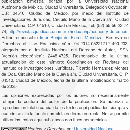
publicación bimestral editada por la Universidad Nacional
Autónoma de México, Ciudad Universitaria, Delegación Coyoacán,
C.P. 04510, Ciudad de México, por medio del Instituto de
Investigaciones Jurídicas, Circuito Mario de la Cueva s/n, Ciudad
Universitaria, C.P. 04510, Ciudad de México, Tel. (52) 55 56 22 74
74,
http://revistas.juridicas.unam.mx/index.php/hechos-y-derechos
.
Editor responsable
Imer Benjamín Flores Mendoza
. Reserva de
Derechos al Uso Exclusivo núm. 04-2014-052217121400-203,
otorgado por el Instituto Nacional del Derecho de Autor, ISSN
(versión electrónica): 2448-4725. Responsable de la última
actualización de este número: Coordinación de Revistas del
Instituto de Investigaciones Jurídicas, Ricardo Hernández Montes
de Oca, Circuito Mario de la Cueva s/n, Ciudad Universitaria, C. P.
04510, Ciudad de México, fecha de la última modificación: marzo
de 2025.
Las opiniones expresadas por los autores no necesariamente
reflejan la postura del editor de la publicación. Se autoriza la
reproducción total o parcial de los textos aquí publicados siempre y
cuando se cite la fuente completa de forma correcta. No se permite
utilizar los textos aquí publicados con fines comerciales.
Hechos y Derechos
por
Universidad Nacional