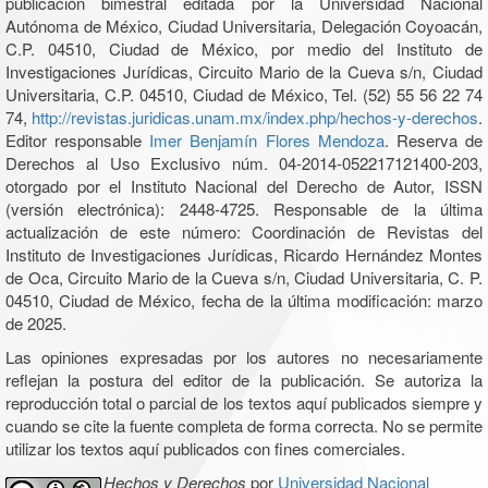
publicación bimestral editada por la Universidad Nacional
Autónoma de México, Ciudad Universitaria, Delegación Coyoacán,
C.P. 04510, Ciudad de México, por medio del Instituto de
Investigaciones Jurídicas, Circuito Mario de la Cueva s/n, Ciudad
Universitaria, C.P. 04510, Ciudad de México, Tel. (52) 55 56 22 74
74,
http://revistas.juridicas.unam.mx/index.php/hechos-y-derechos
.
Editor responsable
Imer Benjamín Flores Mendoza
. Reserva de
Derechos al Uso Exclusivo núm. 04-2014-052217121400-203,
otorgado por el Instituto Nacional del Derecho de Autor, ISSN
(versión electrónica): 2448-4725. Responsable de la última
actualización de este número: Coordinación de Revistas del
Instituto de Investigaciones Jurídicas, Ricardo Hernández Montes
de Oca, Circuito Mario de la Cueva s/n, Ciudad Universitaria, C. P.
04510, Ciudad de México, fecha de la última modificación: marzo
de 2025.
Las opiniones expresadas por los autores no necesariamente
reflejan la postura del editor de la publicación. Se autoriza la
reproducción total o parcial de los textos aquí publicados siempre y
cuando se cite la fuente completa de forma correcta. No se permite
utilizar los textos aquí publicados con fines comerciales.
Hechos y Derechos
por
Universidad Nacional