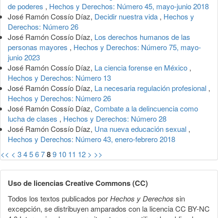
de poderes
,
Hechos y Derechos: Número 45, mayo-junio 2018
José Ramón Cossío Díaz,
Decidir nuestra vida
,
Hechos y
Derechos: Número 26
José Ramón Cossío Díaz,
Los derechos humanos de las
personas mayores
,
Hechos y Derechos: Número 75, mayo-
junio 2023
José Ramón Cossío Díaz,
La ciencia forense en México
,
Hechos y Derechos: Número 13
José Ramón Cossío Díaz,
La necesaria regulación profesional
,
Hechos y Derechos: Número 26
José Ramón Cossío Díaz,
Combate a la delincuencia como
lucha de clases
,
Hechos y Derechos: Número 28
José Ramón Cossío Díaz,
Una nueva educación sexual
,
Hechos y Derechos: Número 43, enero-febrero 2018
<<
<
3
4
5
6
7
8
9
10
11
12
>
>>
Uso de licencias Creative Commons (CC)
Todos los textos publicados por
Hechos y Derechos
sin
excepción, se distribuyen amparados con la licencia CC BY-NC