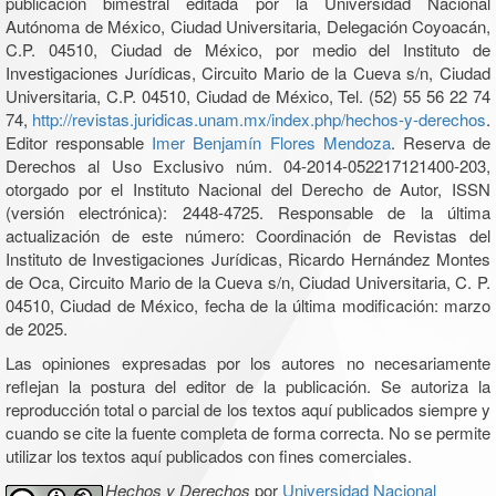
publicación bimestral editada por la Universidad Nacional
Autónoma de México, Ciudad Universitaria, Delegación Coyoacán,
C.P. 04510, Ciudad de México, por medio del Instituto de
Investigaciones Jurídicas, Circuito Mario de la Cueva s/n, Ciudad
Universitaria, C.P. 04510, Ciudad de México, Tel. (52) 55 56 22 74
74,
http://revistas.juridicas.unam.mx/index.php/hechos-y-derechos
.
Editor responsable
Imer Benjamín Flores Mendoza
. Reserva de
Derechos al Uso Exclusivo núm. 04-2014-052217121400-203,
otorgado por el Instituto Nacional del Derecho de Autor, ISSN
(versión electrónica): 2448-4725. Responsable de la última
actualización de este número: Coordinación de Revistas del
Instituto de Investigaciones Jurídicas, Ricardo Hernández Montes
de Oca, Circuito Mario de la Cueva s/n, Ciudad Universitaria, C. P.
04510, Ciudad de México, fecha de la última modificación: marzo
de 2025.
Las opiniones expresadas por los autores no necesariamente
reflejan la postura del editor de la publicación. Se autoriza la
reproducción total o parcial de los textos aquí publicados siempre y
cuando se cite la fuente completa de forma correcta. No se permite
utilizar los textos aquí publicados con fines comerciales.
Hechos y Derechos
por
Universidad Nacional