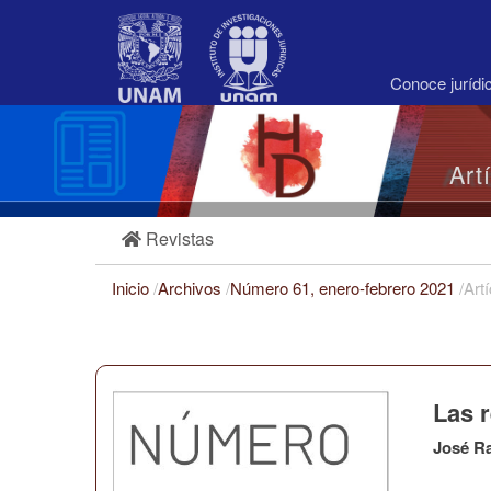
Navegación
principal
Contenido
principal
Conoce juríd
Barra
lateral
Art
Revistas
Inicio
/
Archivos
/
Número 61, enero-febrero 2021
/
Art
Las 
José R