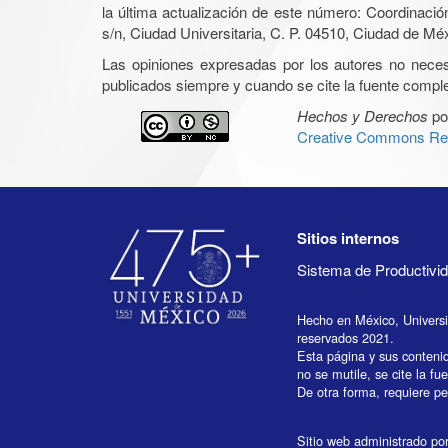
la última actualización de este número: Coordinaci
s/n, Ciudad Universitaria, C. P. 04510, Ciudad de Mé
Las opiniones expresadas por los autores no necesar
publicados siempre y cuando se cite la fuente complet
Hechos y Derechos
po
Creative Commons Rec
Sitios internos
Sistema de Productiv
Hecho en México, Univers
reservados 2021.
Esta página y sus conteni
no se mutile, se cite la fu
De otra forma, requiere per
Sitio web administrado por 