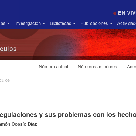
EN VI
icas
Investigación
Bibliotecas
Publicaciones
Activida
ículos
Número actual
Números anteriores
Acer
ículos
regulaciones y sus problemas con los hech
amón Cossío Díaz