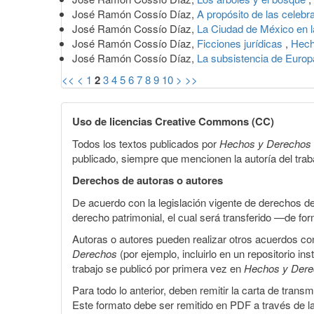
José Ramón Cossío Díaz,
A propósito de las celebr
José Ramón Cossío Díaz,
La Ciudad de México en l
José Ramón Cossío Díaz,
Ficciones jurídicas
,
Hech
José Ramón Cossío Díaz,
La subsistencia de Euro
<<
<
1
2
3
4
5
6
7
8
9
10
>
>>
Uso de licencias Creative Commons (CC)
Todos los textos publicados por
Hechos y Derechos
publicado, siempre que mencionen la autoría del trabaj
Derechos de autoras o autores
De acuerdo con la legislación vigente de derechos d
derecho patrimonial, el cual será transferido —de f
Autoras o autores pueden realizar otros acuerdos cont
Derechos
(por ejemplo, incluirlo en un repositorio in
trabajo se publicó por primera vez en
Hechos y Der
Para todo lo anterior, deben remitir la carta de tran
Este formato debe ser remitido en PDF a través de l