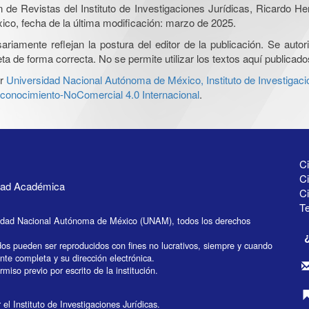
ón de Revistas del Instituto de Investigaciones Jurídicas, Ricardo 
xico, fecha de la última modificación: marzo de 2025.
iamente reflejan la postura del editor de la publicación. Se autoriz
a de forma correcta. No se permite utilizar los textos aquí publicad
r
Universidad Nacional Autónoma de México, Instituto de Investigaci
onocimiento-NoComercial 4.0 Internacional
.
Ci
Ci
idad Académica
C
Te
idad Nacional Autónoma de México (UNAM), todos los derechos
dos pueden ser reproducidos con fines no lucrativos, siempre y cuando
ente completa y su dirección electrónica.
miso previo por escrito de la institución.
el Instituto de Investigaciones Jurídicas.