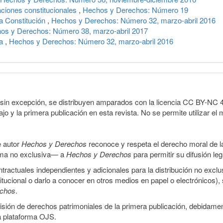
aciones constitucionales
,
Hechos y Derechos: Número 19
a Constitución
,
Hechos y Derechos: Número 32, marzo-abril 2016
os y Derechos: Número 38, marzo-abril 2017
pa
,
Hechos y Derechos: Número 32, marzo-abril 2016
sin excepción, se distribuyen amparados con la licencia CC BY-NC 4.0 
o y la primera publicación en esta revista. No se permite utilizar el 
e autor
Hechos y Derechos
reconoce y respeta el derecho moral de las
orma no exclusiva— a
Hechos y Derechos
para permitir su difusión le
ractuales independientes y adicionales para la distribución no exclus
stitucional o darlo a conocer en otros medios en papel o electrónicos)
echos
.
smisión de derechos patrimoniales de la primera publicación, debidamen
a plataforma OJS.