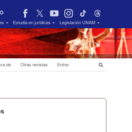
VO
des
Estudia en jurídicas
Legislación UNAM
ca de
Otras revistas
Entrar
os