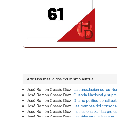
Detalles
Artículos más leídos del mismo autor/a
del
José Ramón Cossío Díaz,
La cancelación de las N
artículo
José Ramón Cossío Díaz,
Guardia Nacional y supre
José Ramón Cossío Díaz,
Drama político-constituci
José Ramón Cossío Díaz,
Las trampas del consen
José Ramón Cossío Díaz,
Institucionalizar las prof
José Ramón Cossío Díaz,
Los árboles y el bosque
,