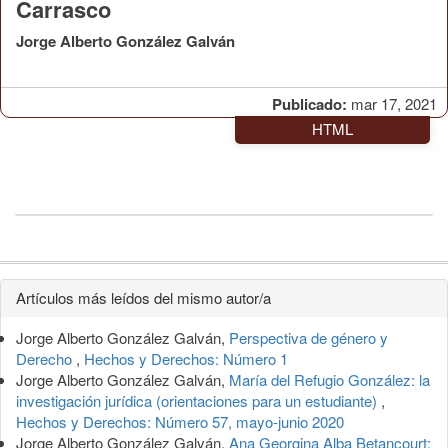
Carrasco
Jorge Alberto González Galván
Publicado:
mar 17, 2021
HTML
Detalles
Artículos más leídos del mismo autor/a
del
Jorge Alberto González Galván,
Perspectiva de género y
artículo
Derecho
,
Hechos y Derechos: Número 1
Jorge Alberto González Galván,
María del Refugio González: la
investigación jurídica (orientaciones para un estudiante)
,
Hechos y Derechos: Número 57, mayo-junio 2020
Jorge Alberto González Galván,
Ana Georgina Alba Betancourt: