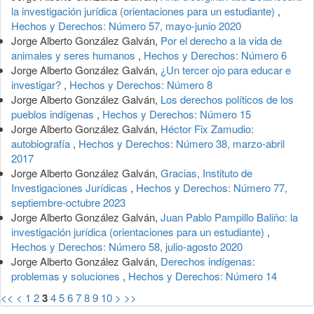
la investigación jurídica (orientaciones para un estudiante)
,
Hechos y Derechos: Número 57, mayo-junio 2020
Jorge Alberto González Galván,
Por el derecho a la vida de
animales y seres humanos
,
Hechos y Derechos: Número 6
Jorge Alberto González Galván,
¿Un tercer ojo para educar e
investigar?
,
Hechos y Derechos: Número 8
Jorge Alberto González Galván,
Los derechos políticos de los
pueblos indígenas
,
Hechos y Derechos: Número 15
Jorge Alberto González Galván,
Héctor Fix Zamudio:
autobiografía
,
Hechos y Derechos: Número 38, marzo-abril
2017
Jorge Alberto González Galván,
Gracias, Instituto de
Investigaciones Jurídicas
,
Hechos y Derechos: Número 77,
septiembre-octubre 2023
Jorge Alberto González Galván,
Juan Pablo Pampillo Baliño: la
investigación jurídica (orientaciones para un estudiante)
,
Hechos y Derechos: Número 58, julio-agosto 2020
Jorge Alberto González Galván,
Derechos indígenas:
problemas y soluciones
,
Hechos y Derechos: Número 14
<<
<
1
2
3
4
5
6
7
8
9
10
>
>>