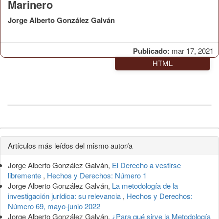
Marinero
Jorge Alberto González Galván
Publicado:
mar 17, 2021
HTML
Detalles
Artículos más leídos del mismo autor/a
del
Jorge Alberto González Galván,
El Derecho a vestirse
artículo
libremente
,
Hechos y Derechos: Número 1
Jorge Alberto González Galván,
La metodología de la
investigación jurídica: su relevancia
,
Hechos y Derechos:
Número 69, mayo-junio 2022
Jorge Alberto González Galván,
¿Para qué sirve la Metodología