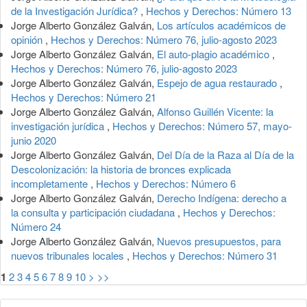
de la Investigación Jurídica?
,
Hechos y Derechos: Número 13
Jorge Alberto González Galván,
Los artículos académicos de
opinión
,
Hechos y Derechos: Número 76, julio-agosto 2023
Jorge Alberto González Galván,
El auto-plagio académico
,
Hechos y Derechos: Número 76, julio-agosto 2023
Jorge Alberto González Galván,
Espejo de agua restaurado
,
Hechos y Derechos: Número 21
Jorge Alberto González Galván,
Alfonso Guillén Vicente: la
investigación jurídica
,
Hechos y Derechos: Número 57, mayo-
junio 2020
Jorge Alberto González Galván,
Del Día de la Raza al Día de la
Descolonización: la historia de bronces explicada
incompletamente
,
Hechos y Derechos: Número 6
Jorge Alberto González Galván,
Derecho Indígena: derecho a
la consulta y participación ciudadana
,
Hechos y Derechos:
Número 24
Jorge Alberto González Galván,
Nuevos presupuestos, para
nuevos tribunales locales
,
Hechos y Derechos: Número 31
1
2
3
4
5
6
7
8
9
10
>
>>