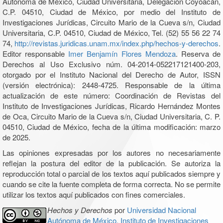
Autónoma de México, Ciudad Universitaria, Delegación Coyoacán,
C.P. 04510, Ciudad de México, por medio del Instituto de
Investigaciones Jurídicas, Circuito Mario de la Cueva s/n, Ciudad
Universitaria, C.P. 04510, Ciudad de México, Tel. (52) 55 56 22 74
74,
http://revistas.juridicas.unam.mx/index.php/hechos-y-derechos
.
Editor responsable
Imer Benjamín Flores Mendoza
. Reserva de
Derechos al Uso Exclusivo núm. 04-2014-052217121400-203,
otorgado por el Instituto Nacional del Derecho de Autor, ISSN
(versión electrónica): 2448-4725. Responsable de la última
actualización de este número: Coordinación de Revistas del
Instituto de Investigaciones Jurídicas, Ricardo Hernández Montes
de Oca, Circuito Mario de la Cueva s/n, Ciudad Universitaria, C. P.
04510, Ciudad de México, fecha de la última modificación: marzo
de 2025.
Las opiniones expresadas por los autores no necesariamente
reflejan la postura del editor de la publicación. Se autoriza la
reproducción total o parcial de los textos aquí publicados siempre y
cuando se cite la fuente completa de forma correcta. No se permite
utilizar los textos aquí publicados con fines comerciales.
Hechos y Derechos
por
Universidad Nacional
Autónoma de México, Instituto de Investigaciones