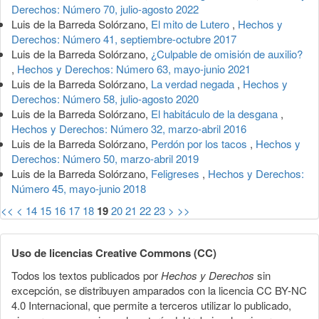
Derechos: Número 70, julio-agosto 2022
Luis de la Barreda Solórzano,
El mito de Lutero
,
Hechos y
Derechos: Número 41, septiembre-octubre 2017
Luis de la Barreda Solórzano,
¿Culpable de omisión de auxilio?
,
Hechos y Derechos: Número 63, mayo-junio 2021
Luis de la Barreda Solórzano,
La verdad negada
,
Hechos y
Derechos: Número 58, julio-agosto 2020
Luis de la Barreda Solórzano,
El habitáculo de la desgana
,
Hechos y Derechos: Número 32, marzo-abril 2016
Luis de la Barreda Solórzano,
Perdón por los tacos
,
Hechos y
Derechos: Número 50, marzo-abril 2019
Luis de la Barreda Solórzano,
Feligreses
,
Hechos y Derechos:
Número 45, mayo-junio 2018
<<
<
14
15
16
17
18
19
20
21
22
23
>
>>
Uso de licencias Creative Commons (CC)
Todos los textos publicados por
Hechos y Derechos
sin
excepción, se distribuyen amparados con la licencia CC BY-NC
4.0 Internacional, que permite a terceros utilizar lo publicado,