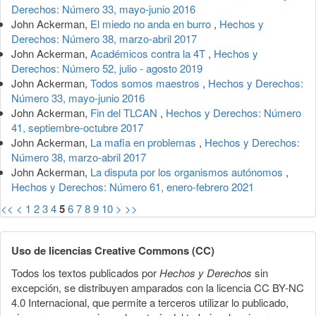
Derechos: Número 33, mayo-junio 2016
John Ackerman,
El miedo no anda en burro
,
Hechos y
Derechos: Número 38, marzo-abril 2017
John Ackerman,
Académicos contra la 4T
,
Hechos y
Derechos: Número 52, julio - agosto 2019
John Ackerman,
Todos somos maestros
,
Hechos y Derechos:
Número 33, mayo-junio 2016
John Ackerman,
Fin del TLCAN
,
Hechos y Derechos: Número
41, septiembre-octubre 2017
John Ackerman,
La mafia en problemas
,
Hechos y Derechos:
Número 38, marzo-abril 2017
John Ackerman,
La disputa por los organismos autónomos
,
Hechos y Derechos: Número 61, enero-febrero 2021
<<
<
1
2
3
4
5
6
7
8
9
10
>
>>
Uso de licencias Creative Commons (CC)
Todos los textos publicados por
Hechos y Derechos
sin
excepción, se distribuyen amparados con la licencia CC BY-NC
4.0 Internacional, que permite a terceros utilizar lo publicado,