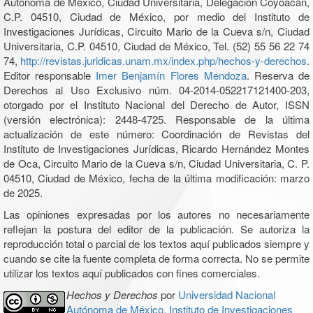
Autónoma de México, Ciudad Universitaria, Delegación Coyoacán,
C.P. 04510, Ciudad de México, por medio del Instituto de
Investigaciones Jurídicas, Circuito Mario de la Cueva s/n, Ciudad
Universitaria, C.P. 04510, Ciudad de México, Tel. (52) 55 56 22 74
74,
http://revistas.juridicas.unam.mx/index.php/hechos-y-derechos
.
Editor responsable
Imer Benjamín Flores Mendoza
. Reserva de
Derechos al Uso Exclusivo núm. 04-2014-052217121400-203,
otorgado por el Instituto Nacional del Derecho de Autor, ISSN
(versión electrónica): 2448-4725. Responsable de la última
actualización de este número: Coordinación de Revistas del
Instituto de Investigaciones Jurídicas, Ricardo Hernández Montes
de Oca, Circuito Mario de la Cueva s/n, Ciudad Universitaria, C. P.
04510, Ciudad de México, fecha de la última modificación: marzo
de 2025.
Las opiniones expresadas por los autores no necesariamente
reflejan la postura del editor de la publicación. Se autoriza la
reproducción total o parcial de los textos aquí publicados siempre y
cuando se cite la fuente completa de forma correcta. No se permite
utilizar los textos aquí publicados con fines comerciales.
Hechos y Derechos
por
Universidad Nacional
Autónoma de México, Instituto de Investigaciones