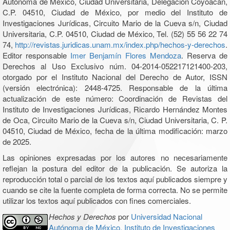
Autónoma de México, Ciudad Universitaria, Delegación Coyoacán,
C.P. 04510, Ciudad de México, por medio del Instituto de
Investigaciones Jurídicas, Circuito Mario de la Cueva s/n, Ciudad
Universitaria, C.P. 04510, Ciudad de México, Tel. (52) 55 56 22 74
74,
http://revistas.juridicas.unam.mx/index.php/hechos-y-derechos
.
Editor responsable
Imer Benjamín Flores Mendoza
. Reserva de
Derechos al Uso Exclusivo núm. 04-2014-052217121400-203,
otorgado por el Instituto Nacional del Derecho de Autor, ISSN
(versión electrónica): 2448-4725. Responsable de la última
actualización de este número: Coordinación de Revistas del
Instituto de Investigaciones Jurídicas, Ricardo Hernández Montes
de Oca, Circuito Mario de la Cueva s/n, Ciudad Universitaria, C. P.
04510, Ciudad de México, fecha de la última modificación: marzo
de 2025.
Las opiniones expresadas por los autores no necesariamente
reflejan la postura del editor de la publicación. Se autoriza la
reproducción total o parcial de los textos aquí publicados siempre y
cuando se cite la fuente completa de forma correcta. No se permite
utilizar los textos aquí publicados con fines comerciales.
Hechos y Derechos
por
Universidad Nacional
Autónoma de México, Instituto de Investigaciones