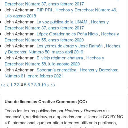
Derechos: Número 37, enero-febrero 2017
John Ackerman,
RIP PRI
,
Hechos y Derechos: Número 46,
julio-agosto 2018
John Ackerman,
La voz pública de la UNAM
,
Hechos y
Derechos: Número 37, enero-febrero 2017
John Ackerman,
López Obrador no es Peña Nieto
,
Hechos y
Derechos: Número 55, enero-febrero 2020
John Ackerman,
Los yerros de Jorge y José Ramón
,
Hechos
y Derechos: Número 50, marzo-abril 2019
John Ackerman,
El viejo régimen chatarra
,
Hechos y
Derechos: Número 58, julio-agosto 2020
John Ackerman,
Soberanía energética
,
Hechos y Derechos:
Número 61, enero-febrero 2021
<<
<
1
2
3
4
5
6
7
8
9
10
>
>>
Uso de licencias Creative Commons (CC)
Todos los textos publicados por
Hechos y Derechos
sin
excepción, se distribuyen amparados con la licencia CC BY-NC
4.0 Internacional, que permite a terceros utilizar lo publicado,