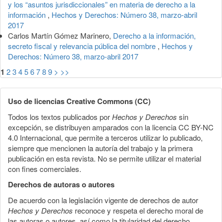
y los “asuntos jurisdiccionales” en materia de derecho a la
información
,
Hechos y Derechos: Número 38, marzo-abril
2017
Carlos Martín Gómez Marinero,
Derecho a la información,
secreto fiscal y relevancia pública del nombre
,
Hechos y
Derechos: Número 38, marzo-abril 2017
1
2
3
4
5
6
7
8
9
>
>>
Uso de licencias Creative Commons (CC)
Todos los textos publicados por
Hechos y Derechos
sin
excepción, se distribuyen amparados con la licencia CC BY-NC
4.0 Internacional, que permite a terceros utilizar lo publicado,
siempre que mencionen la autoría del trabajo y la primera
publicación en esta revista. No se permite utilizar el material
con fines comerciales.
Derechos de autoras o autores
De acuerdo con la legislación vigente de derechos de autor
Hechos y Derechos
reconoce y respeta el derecho moral de
las autoras o autores, así como la titularidad del derecho