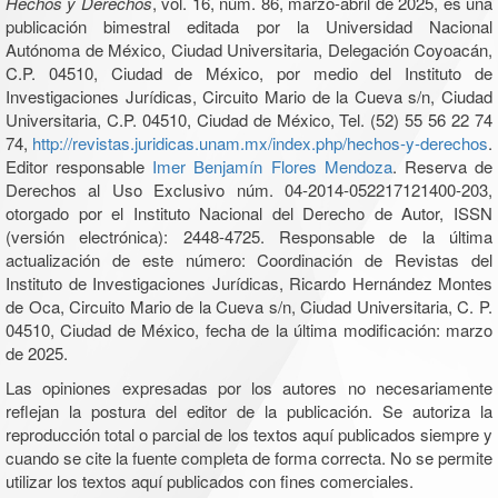
Hechos y Derechos
, vol. 16, núm. 86, marzo-abril de 2025, es una
publicación bimestral editada por la Universidad Nacional
Autónoma de México, Ciudad Universitaria, Delegación Coyoacán,
C.P. 04510, Ciudad de México, por medio del Instituto de
Investigaciones Jurídicas, Circuito Mario de la Cueva s/n, Ciudad
Universitaria, C.P. 04510, Ciudad de México, Tel. (52) 55 56 22 74
74,
http://revistas.juridicas.unam.mx/index.php/hechos-y-derechos
.
Editor responsable
Imer Benjamín Flores Mendoza
. Reserva de
Derechos al Uso Exclusivo núm. 04-2014-052217121400-203,
otorgado por el Instituto Nacional del Derecho de Autor, ISSN
(versión electrónica): 2448-4725. Responsable de la última
actualización de este número: Coordinación de Revistas del
Instituto de Investigaciones Jurídicas, Ricardo Hernández Montes
de Oca, Circuito Mario de la Cueva s/n, Ciudad Universitaria, C. P.
04510, Ciudad de México, fecha de la última modificación: marzo
de 2025.
Las opiniones expresadas por los autores no necesariamente
reflejan la postura del editor de la publicación. Se autoriza la
reproducción total o parcial de los textos aquí publicados siempre y
cuando se cite la fuente completa de forma correcta. No se permite
utilizar los textos aquí publicados con fines comerciales.