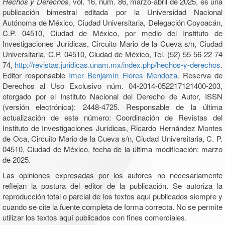
Hechos y Derechos
, vol. 16, núm. 86, marzo-abril de 2025, es una
publicación bimestral editada por la Universidad Nacional
Autónoma de México, Ciudad Universitaria, Delegación Coyoacán,
C.P. 04510, Ciudad de México, por medio del Instituto de
Investigaciones Jurídicas, Circuito Mario de la Cueva s/n, Ciudad
Universitaria, C.P. 04510, Ciudad de México, Tel. (52) 55 56 22 74
74,
http://revistas.juridicas.unam.mx/index.php/hechos-y-derechos
.
Editor responsable
Imer Benjamín Flores Mendoza
. Reserva de
Derechos al Uso Exclusivo núm. 04-2014-052217121400-203,
otorgado por el Instituto Nacional del Derecho de Autor, ISSN
(versión electrónica): 2448-4725. Responsable de la última
actualización de este número: Coordinación de Revistas del
Instituto de Investigaciones Jurídicas, Ricardo Hernández Montes
de Oca, Circuito Mario de la Cueva s/n, Ciudad Universitaria, C. P.
04510, Ciudad de México, fecha de la última modificación: marzo
de 2025.
Las opiniones expresadas por los autores no necesariamente
reflejan la postura del editor de la publicación. Se autoriza la
reproducción total o parcial de los textos aquí publicados siempre y
cuando se cite la fuente completa de forma correcta. No se permite
utilizar los textos aquí publicados con fines comerciales.