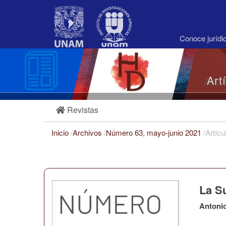
Navegación
principal
Contenido
principal
Conoce juríd
Barra
lateral
Art
Revistas
Inicio
/
Archivos
/
Número 63, mayo-junio 2021
/
Artícu
La S
Antoni