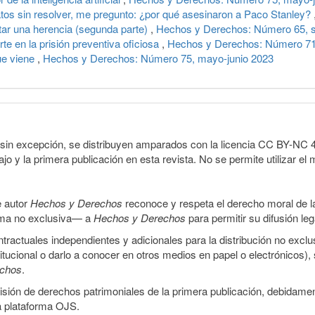
atos sin resolver, me pregunto: ¿por qué asesinaron a Paco Stanley?
tar una herencia (segunda parte)
,
Hechos y Derechos: Número 65, s
rte en la prisión preventiva oficiosa
,
Hechos y Derechos: Número 71,
ue viene
,
Hechos y Derechos: Número 75, mayo-junio 2023
sin excepción, se distribuyen amparados con la licencia CC BY-NC 4.0 
o y la primera publicación en esta revista. No se permite utilizar el 
e autor
Hechos y Derechos
reconoce y respeta el derecho moral de las
orma no exclusiva— a
Hechos y Derechos
para permitir su difusión le
ractuales independientes y adicionales para la distribución no exclus
stitucional o darlo a conocer en otros medios en papel o electrónicos)
echos
.
smisión de derechos patrimoniales de la primera publicación, debidamen
a plataforma OJS.