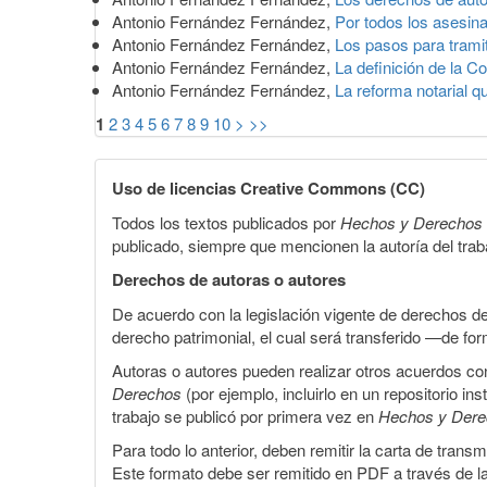
Antonio Fernández Fernández,
Por todos los asesin
Antonio Fernández Fernández,
Los pasos para trami
Antonio Fernández Fernández,
La definición de la Co
Antonio Fernández Fernández,
La reforma notarial q
1
2
3
4
5
6
7
8
9
10
>
>>
Uso de licencias Creative Commons (CC)
Todos los textos publicados por
Hechos y Derechos
publicado, siempre que mencionen la autoría del trabaj
Derechos de autoras o autores
De acuerdo con la legislación vigente de derechos d
derecho patrimonial, el cual será transferido —de f
Autoras o autores pueden realizar otros acuerdos cont
Derechos
(por ejemplo, incluirlo en un repositorio in
trabajo se publicó por primera vez en
Hechos y Der
Para todo lo anterior, deben remitir la carta de tran
Este formato debe ser remitido en PDF a través de l