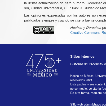
la última actualización de este número: Coordinaci
s/n, Ciudad Universitaria, C. P. 04510, Ciudad de Mé
Las opiniones expresadas por los autores no necesar
publicados siempre y cuando se cite la fuente complet
Hechos y Derechos
po
Creative Commons Rec
Sitios internos
Sistema de Productiv
Hecho en México, Univers
reservados 2021.
Esta página y sus conteni
no se mutile, se cite la fu
De otra forma, requiere per
Sitio web administrado por 