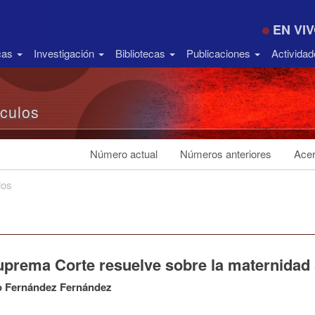
EN VI
icas
Investigación
Bibliotecas
Publicaciones
Activida
ículos
Número actual
Números anteriores
Acer
los
uprema Corte resuelve sobre la maternidad
o Fernández Fernández