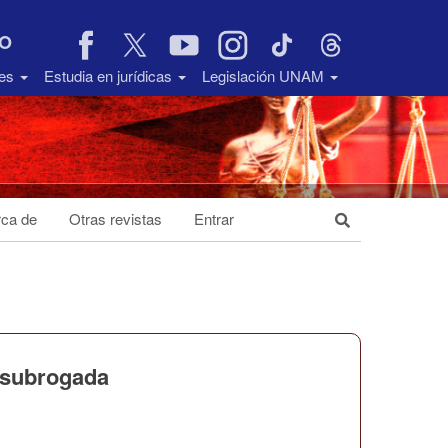
VO
des
Estudia en jurídicas
Legislación UNAM
ca de
Otras revistas
Entrar
 subrogada