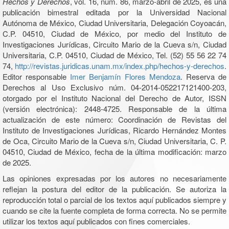
Hechos y Derechos
, vol. 16, núm. 86, marzo-abril de 2025, es una
publicación bimestral editada por la Universidad Nacional
Autónoma de México, Ciudad Universitaria, Delegación Coyoacán,
C.P. 04510, Ciudad de México, por medio del Instituto de
Investigaciones Jurídicas, Circuito Mario de la Cueva s/n, Ciudad
Universitaria, C.P. 04510, Ciudad de México, Tel. (52) 55 56 22 74
74,
http://revistas.juridicas.unam.mx/index.php/hechos-y-derechos
.
Editor responsable
Imer Benjamín Flores Mendoza
. Reserva de
Derechos al Uso Exclusivo núm. 04-2014-052217121400-203,
otorgado por el Instituto Nacional del Derecho de Autor, ISSN
(versión electrónica): 2448-4725. Responsable de la última
actualización de este número: Coordinación de Revistas del
Instituto de Investigaciones Jurídicas, Ricardo Hernández Montes
de Oca, Circuito Mario de la Cueva s/n, Ciudad Universitaria, C. P.
04510, Ciudad de México, fecha de la última modificación: marzo
de 2025.
Las opiniones expresadas por los autores no necesariamente
reflejan la postura del editor de la publicación. Se autoriza la
reproducción total o parcial de los textos aquí publicados siempre y
cuando se cite la fuente completa de forma correcta. No se permite
utilizar los textos aquí publicados con fines comerciales.