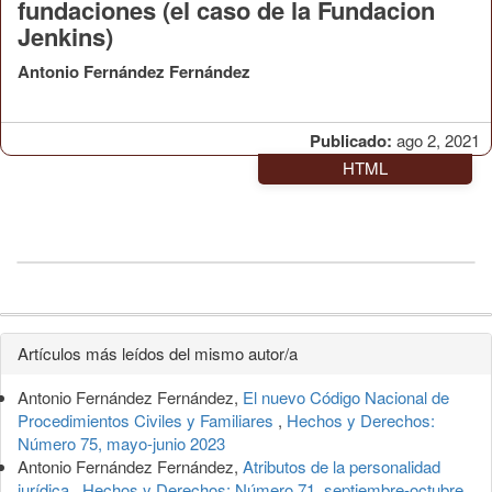
fundaciones (el caso de la Fundacion
Jenkins)
Antonio Fernández Fernández
Publicado:
ago 2, 2021
HTML
Detalles
Artículos más leídos del mismo autor/a
del
Antonio Fernández Fernández,
El nuevo Código Nacional de
artículo
Procedimientos Civiles y Familiares
,
Hechos y Derechos:
Número 75, mayo-junio 2023
Antonio Fernández Fernández,
Atributos de la personalidad
jurídica
,
Hechos y Derechos: Número 71, septiembre-octubre