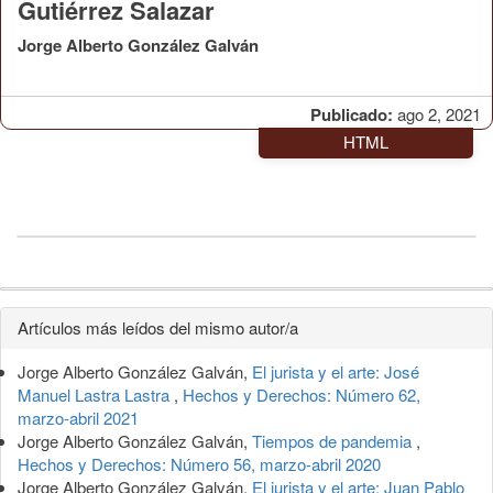
Gutiérrez Salazar
Jorge Alberto González Galván
Publicado:
ago 2, 2021
HTML
Detalles
Artículos más leídos del mismo autor/a
del
Jorge Alberto González Galván,
El jurista y el arte: José
artículo
Manuel Lastra Lastra
,
Hechos y Derechos: Número 62,
marzo-abril 2021
Jorge Alberto González Galván,
Tiempos de pandemia
,
Hechos y Derechos: Número 56, marzo-abril 2020
Jorge Alberto González Galván,
El jurista y el arte: Juan Pablo