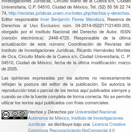
Investigaciones Jurídicas, Circuito Mario de la Cueva s/n, Ciudad
Universitaria, C.P. 04510, Ciudad de México, Tel. (52) 55 56 22 74
74,
http://revistas.juridicas.unam.mx/index.php/hechos-y-derechos
.
Editor responsable
Imer Benjamín Flores Mendoza
. Reserva de
Derechos al Uso Exclusivo núm. 04-2014-052217121400-203,
otorgado por el Instituto Nacional del Derecho de Autor, ISSN
(versión electrónica): 2448-4725. Responsable de la última
actualización de este número: Coordinación de Revistas del
Instituto de Investigaciones Jurídicas, Ricardo Hernández Montes
de Oca, Circuito Mario de la Cueva s/n, Ciudad Universitaria, C. P.
04510, Ciudad de México, fecha de la última modificación: marzo
de 2025.
Las opiniones expresadas por los autores no necesariamente
reflejan la postura del editor de la publicación. Se autoriza la
reproducción total o parcial de los textos aquí publicados siempre y
cuando se cite la fuente completa de forma correcta. No se permite
utilizar los textos aquí publicados con fines comerciales.
Hechos y Derechos
por
Universidad Nacional
Autónoma de México, Instituto de Investigaciones
Jurídicas
se distribuye bajo una
Licencia Creative
Commons Reconocimiento-NoComercial 4.0