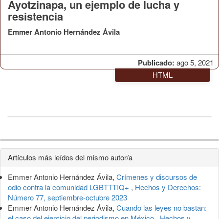
Ayotzinapa, un ejemplo de lucha y
resistencia
Emmer Antonio Hernández Ávila
Publicado:
ago 5, 2021
HTML
Detalles
Artículos más leídos del mismo autor/a
del
Emmer Antonio Hernández Ávila,
Crímenes y discursos de
artículo
odio contra la comunidad LGBTTTIQ+
,
Hechos y Derechos:
Número 77, septiembre-octubre 2023
Emmer Antonio Hernández Ávila,
Cuando las leyes no bastan:
el caso del ejercicio del periodismo en México
,
Hechos y