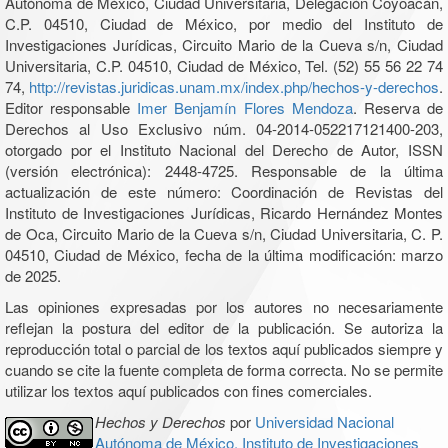
Autónoma de México, Ciudad Universitaria, Delegación Coyoacán,
C.P. 04510, Ciudad de México, por medio del Instituto de
Investigaciones Jurídicas, Circuito Mario de la Cueva s/n, Ciudad
Universitaria, C.P. 04510, Ciudad de México, Tel. (52) 55 56 22 74
74,
http://revistas.juridicas.unam.mx/index.php/hechos-y-derechos
.
Editor responsable
Imer Benjamín Flores Mendoza
. Reserva de
Derechos al Uso Exclusivo núm. 04-2014-052217121400-203,
otorgado por el Instituto Nacional del Derecho de Autor, ISSN
(versión electrónica): 2448-4725. Responsable de la última
actualización de este número: Coordinación de Revistas del
Instituto de Investigaciones Jurídicas, Ricardo Hernández Montes
de Oca, Circuito Mario de la Cueva s/n, Ciudad Universitaria, C. P.
04510, Ciudad de México, fecha de la última modificación: marzo
de 2025.
Las opiniones expresadas por los autores no necesariamente
reflejan la postura del editor de la publicación. Se autoriza la
reproducción total o parcial de los textos aquí publicados siempre y
cuando se cite la fuente completa de forma correcta. No se permite
utilizar los textos aquí publicados con fines comerciales.
Hechos y Derechos
por
Universidad Nacional
Autónoma de México, Instituto de Investigaciones