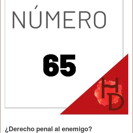
¿Derecho penal al enemigo?