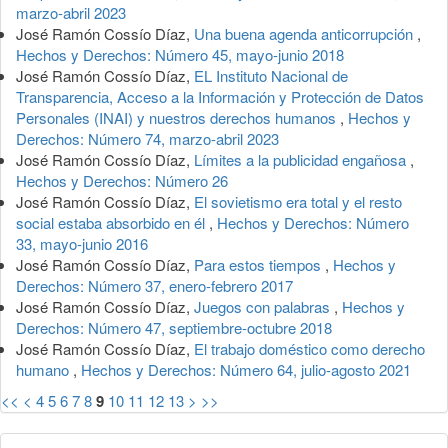
marzo-abril 2023
José Ramón Cossío Díaz,
Una buena agenda anticorrupción
,
Hechos y Derechos: Número 45, mayo-junio 2018
José Ramón Cossío Díaz,
EL Instituto Nacional de
Transparencia, Acceso a la Información y Protección de Datos
Personales (INAI) y nuestros derechos humanos
,
Hechos y
Derechos: Número 74, marzo-abril 2023
José Ramón Cossío Díaz,
Límites a la publicidad engañosa
,
Hechos y Derechos: Número 26
José Ramón Cossío Díaz,
El sovietismo era total y el resto
social estaba absorbido en él
,
Hechos y Derechos: Número
33, mayo-junio 2016
José Ramón Cossío Díaz,
Para estos tiempos
,
Hechos y
Derechos: Número 37, enero-febrero 2017
José Ramón Cossío Díaz,
Juegos con palabras
,
Hechos y
Derechos: Número 47, septiembre-octubre 2018
José Ramón Cossío Díaz,
El trabajo doméstico como derecho
humano
,
Hechos y Derechos: Número 64, julio-agosto 2021
<<
<
4
5
6
7
8
9
10
11
12
13
>
>>