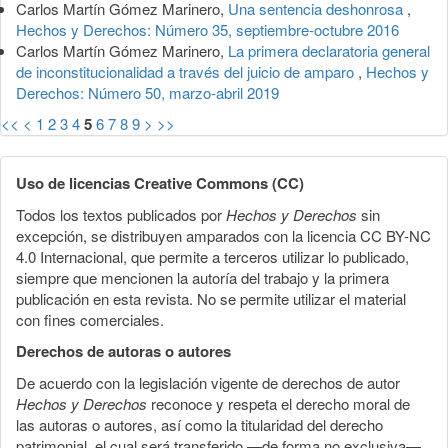
Carlos Martín Gómez Marinero,
Una sentencia deshonrosa
,
Hechos y Derechos: Número 35, septiembre-octubre 2016
Carlos Martín Gómez Marinero,
La primera declaratoria general
de inconstitucionalidad a través del juicio de amparo
,
Hechos y
Derechos: Número 50, marzo-abril 2019
<<
<
1
2
3
4
5
6
7
8
9
>
>>
Uso de licencias Creative Commons (CC)
Todos los textos publicados por
Hechos y Derechos
sin
excepción, se distribuyen amparados con la licencia CC BY-NC
4.0 Internacional, que permite a terceros utilizar lo publicado,
siempre que mencionen la autoría del trabajo y la primera
publicación en esta revista. No se permite utilizar el material
con fines comerciales.
Derechos de autoras o autores
De acuerdo con la legislación vigente de derechos de autor
Hechos y Derechos
reconoce y respeta el derecho moral de
las autoras o autores, así como la titularidad del derecho
patrimonial, el cual será transferido —de forma no exclusiva—