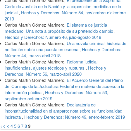
Carlos Martín Gómez Marinero,
El presidente de la Suprema
Corte de Justicia de la Nación y la exposición mediática de lo
judicial
,
Hechos y Derechos: Número 54, noviembre-diciembre
2019
Carlos Martín Gómez Marinero,
El sistema de justicia
mexicano. Una nota a propósito de su pretendido cambio
,
Hechos y Derechos: Número 46, julio-agosto 2018
Carlos Martín Gómez Marinero,
Una novela criminal: historia de
no ficción sobre una puesta en escena
,
Hechos y Derechos:
Número 44, marzo-abril 2018
Carlos Martín Gómez Marinero,
Reforma judicial:
insuficiencias, ajustes técnicos y rupturas
,
Hechos y
Derechos: Número 56, marzo-abril 2020
Carlos Martín Gómez Marinero,
El Acuerdo General del Pleno
del Consejo de la Judicatura Federal en materia de acceso a la
información pública
,
Hechos y Derechos: Número 53,
septiembre-octubre 2019
Carlos Martín Gómez Marinero,
Declaratoria de
inconstitucionalidad en el amparo: nota sobre su funcionalidad
indirecta
,
Hechos y Derechos: Número 49, enero-febrero 2019
<<
<
4
5
6
7
8
9