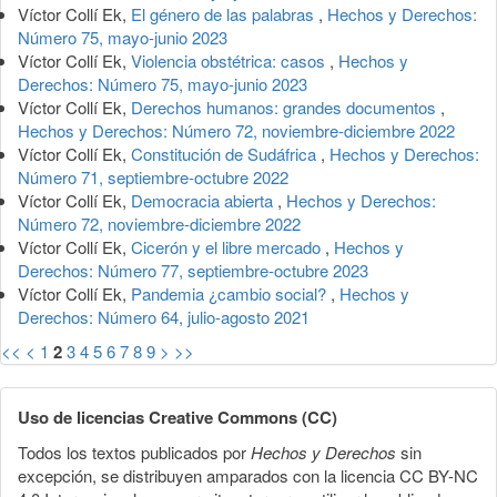
Víctor Collí Ek,
El género de las palabras
,
Hechos y Derechos:
Número 75, mayo-junio 2023
Víctor Collí Ek,
Violencia obstétrica: casos
,
Hechos y
Derechos: Número 75, mayo-junio 2023
Víctor Collí Ek,
Derechos humanos: grandes documentos
,
Hechos y Derechos: Número 72, noviembre-diciembre 2022
Víctor Collí Ek,
Constitución de Sudáfrica
,
Hechos y Derechos:
Número 71, septiembre-octubre 2022
Víctor Collí Ek,
Democracia abierta
,
Hechos y Derechos:
Número 72, noviembre-diciembre 2022
Víctor Collí Ek,
Cicerón y el libre mercado
,
Hechos y
Derechos: Número 77, septiembre-octubre 2023
Víctor Collí Ek,
Pandemia ¿cambio social?
,
Hechos y
Derechos: Número 64, julio-agosto 2021
<<
<
1
2
3
4
5
6
7
8
9
>
>>
Uso de licencias Creative Commons (CC)
Todos los textos publicados por
Hechos y Derechos
sin
excepción, se distribuyen amparados con la licencia CC BY-NC