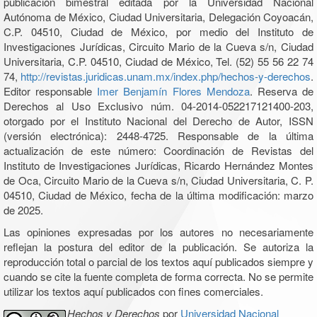
publicación bimestral editada por la Universidad Nacional
Autónoma de México, Ciudad Universitaria, Delegación Coyoacán,
C.P. 04510, Ciudad de México, por medio del Instituto de
Investigaciones Jurídicas, Circuito Mario de la Cueva s/n, Ciudad
Universitaria, C.P. 04510, Ciudad de México, Tel. (52) 55 56 22 74
74,
http://revistas.juridicas.unam.mx/index.php/hechos-y-derechos
.
Editor responsable
Imer Benjamín Flores Mendoza
. Reserva de
Derechos al Uso Exclusivo núm. 04-2014-052217121400-203,
otorgado por el Instituto Nacional del Derecho de Autor, ISSN
(versión electrónica): 2448-4725. Responsable de la última
actualización de este número: Coordinación de Revistas del
Instituto de Investigaciones Jurídicas, Ricardo Hernández Montes
de Oca, Circuito Mario de la Cueva s/n, Ciudad Universitaria, C. P.
04510, Ciudad de México, fecha de la última modificación: marzo
de 2025.
Las opiniones expresadas por los autores no necesariamente
reflejan la postura del editor de la publicación. Se autoriza la
reproducción total o parcial de los textos aquí publicados siempre y
cuando se cite la fuente completa de forma correcta. No se permite
utilizar los textos aquí publicados con fines comerciales.
Hechos y Derechos
por
Universidad Nacional