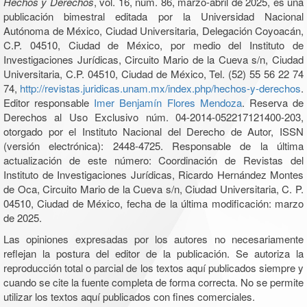
Hechos y Derechos
, vol. 16, núm. 86, marzo-abril de 2025, es una
publicación bimestral editada por la Universidad Nacional
Autónoma de México, Ciudad Universitaria, Delegación Coyoacán,
C.P. 04510, Ciudad de México, por medio del Instituto de
Investigaciones Jurídicas, Circuito Mario de la Cueva s/n, Ciudad
Universitaria, C.P. 04510, Ciudad de México, Tel. (52) 55 56 22 74
74,
http://revistas.juridicas.unam.mx/index.php/hechos-y-derechos
.
Editor responsable
Imer Benjamín Flores Mendoza
. Reserva de
Derechos al Uso Exclusivo núm. 04-2014-052217121400-203,
otorgado por el Instituto Nacional del Derecho de Autor, ISSN
(versión electrónica): 2448-4725. Responsable de la última
actualización de este número: Coordinación de Revistas del
Instituto de Investigaciones Jurídicas, Ricardo Hernández Montes
de Oca, Circuito Mario de la Cueva s/n, Ciudad Universitaria, C. P.
04510, Ciudad de México, fecha de la última modificación: marzo
de 2025.
Las opiniones expresadas por los autores no necesariamente
reflejan la postura del editor de la publicación. Se autoriza la
reproducción total o parcial de los textos aquí publicados siempre y
cuando se cite la fuente completa de forma correcta. No se permite
utilizar los textos aquí publicados con fines comerciales.