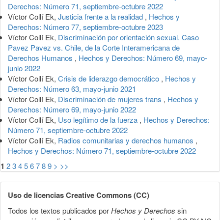
Derechos: Número 71, septiembre-octubre 2022
Víctor Collí Ek,
Justicia frente a la realidad
,
Hechos y
Derechos: Número 77, septiembre-octubre 2023
Víctor Collí Ek,
Discriminación por orientación sexual. Caso
Pavez Pavez vs. Chile, de la Corte Interamericana de
Derechos Humanos
,
Hechos y Derechos: Número 69, mayo-
junio 2022
Víctor Collí Ek,
Crisis de liderazgo democrático
,
Hechos y
Derechos: Número 63, mayo-junio 2021
Víctor Collí Ek,
Discriminación de mujeres trans
,
Hechos y
Derechos: Número 69, mayo-junio 2022
Víctor Collí Ek,
Uso legítimo de la fuerza
,
Hechos y Derechos:
Número 71, septiembre-octubre 2022
Víctor Collí Ek,
Radios comunitarias y derechos humanos
,
Hechos y Derechos: Número 71, septiembre-octubre 2022
1
2
3
4
5
6
7
8
9
>
>>
Uso de licencias Creative Commons (CC)
Todos los textos publicados por
Hechos y Derechos
sin