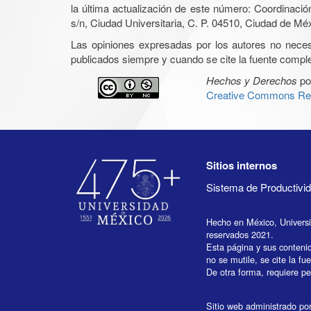
la última actualización de este número: Coordinaci
s/n, Ciudad Universitaria, C. P. 04510, Ciudad de Mé
Las opiniones expresadas por los autores no necesar
publicados siempre y cuando se cite la fuente complet
Hechos y Derechos
po
Creative Commons Rec
Sitios internos
Sistema de Productiv
Hecho en México, Univers
reservados 2021.
Esta página y sus conteni
no se mutile, se cite la fu
De otra forma, requiere per
Sitio web administrado por 