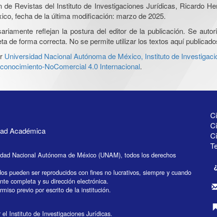
ón de Revistas del Instituto de Investigaciones Jurídicas, Ricardo 
xico, fecha de la última modificación: marzo de 2025.
iamente reflejan la postura del editor de la publicación. Se autoriz
a de forma correcta. No se permite utilizar los textos aquí publicad
r
Universidad Nacional Autónoma de México, Instituto de Investigaci
onocimiento-NoComercial 4.0 Internacional
.
Ci
Ci
idad Académica
C
Te
idad Nacional Autónoma de México (UNAM), todos los derechos
dos pueden ser reproducidos con fines no lucrativos, siempre y cuando
ente completa y su dirección electrónica.
miso previo por escrito de la institución.
el Instituto de Investigaciones Jurídicas.