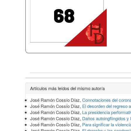
Detalles
Artículos más leídos del mismo autor/a
del
José Ramón Cossío Díaz,
Connotaciones del coron
artículo
José Ramón Cossío Díaz,
El desorden del regreso 
José Ramón Cossío Díaz,
La presidencia performati
José Ramón Cossío Díaz,
Daños autoingflingidos 
José Ramón Cossío Díaz,
Para significar la violenci
José Ramón Cossío Díaz,
El derecho y las pandem