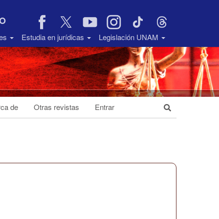
VO
des
Estudia en jurídicas
Legislación UNAM
ca de
Otras revistas
Entrar