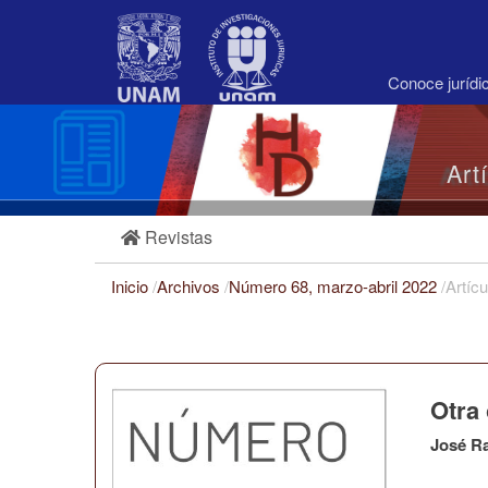
Navegación
principal
Contenido
principal
Conoce juríd
Barra
lateral
Art
Revistas
Inicio
/
Archivos
/
Número 68, marzo-abril 2022
/
Artícu
Otra
José R