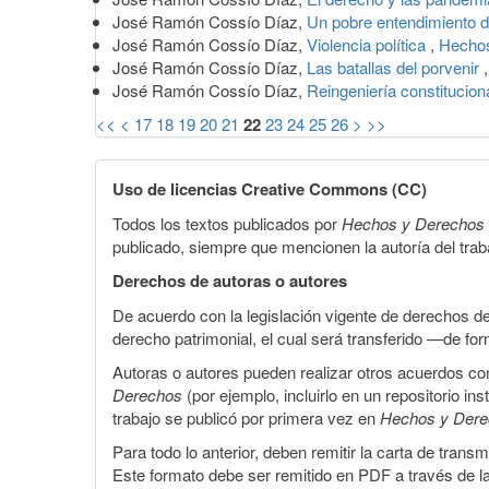
José Ramón Cossío Díaz,
Un pobre entendimiento 
José Ramón Cossío Díaz,
Violencia política
,
Hechos
José Ramón Cossío Díaz,
Las batallas del porvenir
José Ramón Cossío Díaz,
Reingeniería constituciona
<<
<
17
18
19
20
21
22
23
24
25
26
>
>>
Uso de licencias Creative Commons (CC)
Todos los textos publicados por
Hechos y Derechos
publicado, siempre que mencionen la autoría del trabaj
Derechos de autoras o autores
De acuerdo con la legislación vigente de derechos d
derecho patrimonial, el cual será transferido —de f
Autoras o autores pueden realizar otros acuerdos cont
Derechos
(por ejemplo, incluirlo en un repositorio in
trabajo se publicó por primera vez en
Hechos y Der
Para todo lo anterior, deben remitir la carta de tran
Este formato debe ser remitido en PDF a través de l