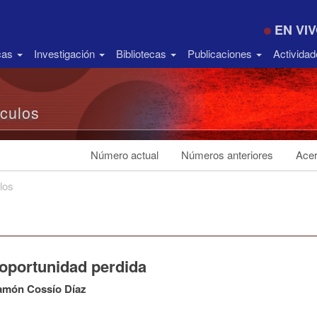
EN VI
icas
Investigación
Bibliotecas
Publicaciones
Activida
ículos
Número actual
Números anteriores
Acer
los
 oportunidad perdida
amón Cossío Díaz