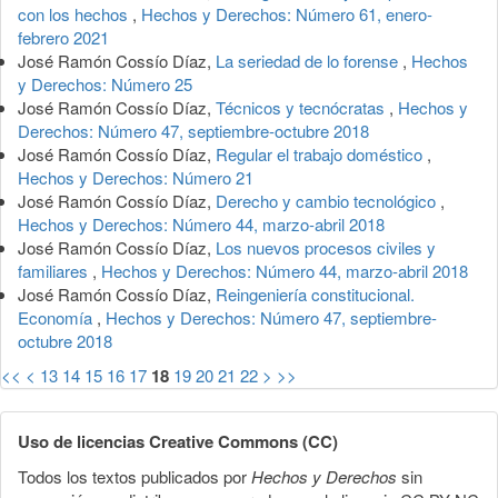
con los hechos
,
Hechos y Derechos: Número 61, enero-
febrero 2021
José Ramón Cossío Díaz,
La seriedad de lo forense
,
Hechos
y Derechos: Número 25
José Ramón Cossío Díaz,
Técnicos y tecnócratas
,
Hechos y
Derechos: Número 47, septiembre-octubre 2018
José Ramón Cossío Díaz,
Regular el trabajo doméstico
,
Hechos y Derechos: Número 21
José Ramón Cossío Díaz,
Derecho y cambio tecnológico
,
Hechos y Derechos: Número 44, marzo-abril 2018
José Ramón Cossío Díaz,
Los nuevos procesos civiles y
familiares
,
Hechos y Derechos: Número 44, marzo-abril 2018
José Ramón Cossío Díaz,
Reingeniería constitucional.
Economía
,
Hechos y Derechos: Número 47, septiembre-
octubre 2018
<<
<
13
14
15
16
17
18
19
20
21
22
>
>>
Uso de licencias Creative Commons (CC)
Todos los textos publicados por
Hechos y Derechos
sin