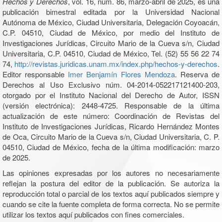
Hechos y Derechos
, vol. 16, núm. 86, marzo-abril de 2025, es una
publicación bimestral editada por la Universidad Nacional
Autónoma de México, Ciudad Universitaria, Delegación Coyoacán,
C.P. 04510, Ciudad de México, por medio del Instituto de
Investigaciones Jurídicas, Circuito Mario de la Cueva s/n, Ciudad
Universitaria, C.P. 04510, Ciudad de México, Tel. (52) 55 56 22 74
74,
http://revistas.juridicas.unam.mx/index.php/hechos-y-derechos
.
Editor responsable
Imer Benjamín Flores Mendoza
. Reserva de
Derechos al Uso Exclusivo núm. 04-2014-052217121400-203,
otorgado por el Instituto Nacional del Derecho de Autor, ISSN
(versión electrónica): 2448-4725. Responsable de la última
actualización de este número: Coordinación de Revistas del
Instituto de Investigaciones Jurídicas, Ricardo Hernández Montes
de Oca, Circuito Mario de la Cueva s/n, Ciudad Universitaria, C. P.
04510, Ciudad de México, fecha de la última modificación: marzo
de 2025.
Las opiniones expresadas por los autores no necesariamente
reflejan la postura del editor de la publicación. Se autoriza la
reproducción total o parcial de los textos aquí publicados siempre y
cuando se cite la fuente completa de forma correcta. No se permite
utilizar los textos aquí publicados con fines comerciales.