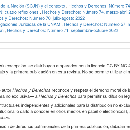
 de la Nación (SCJN) y el contexto
,
Hechos y Derechos: Número 74,
N: cuatro reflexiones
,
Hechos y Derechos: Número 74, marzo-abril 
s y Derechos: Número 70, julio-agosto 2022
stigaciones Jurídicas de la UNAM
,
Hechos y Derechos: Número 57, m
ión
,
Hechos y Derechos: Número 71, septiembre-octubre 2022
sin excepción, se distribuyen amparados con la licencia CC BY-NC 4.0 
o y la primera publicación en esta revista. No se permite utilizar el 
e autor
Hechos y Derechos
reconoce y respeta el derecho moral de las
orma no exclusiva— a
Hechos y Derechos
para permitir su difusión le
ractuales independientes y adicionales para la distribución no exclus
stitucional o darlo a conocer en otros medios en papel o electrónicos)
echos
.
smisión de derechos patrimoniales de la primera publicación, debidamen