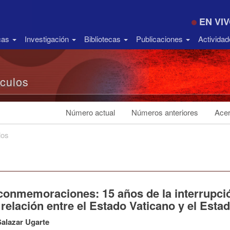
EN VI
icas
Investigación
Bibliotecas
Publicaciones
Activida
ículos
Número actual
Números anteriores
Acer
los
conmemoraciones: 15 años de la interrupció
 relación entre el Estado Vaticano y el Est
alazar Ugarte