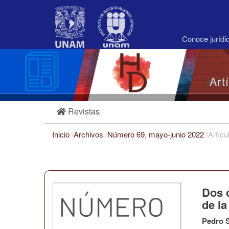
Navegación
principal
Contenido
principal
Conoce juríd
Barra
lateral
Art
Revistas
Inicio
/
Archivos
/
Número 69, mayo-junio 2022
/
Artícu
Dos 
de la
Pedro S