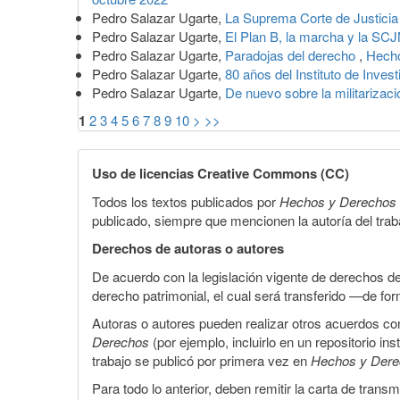
Pedro Salazar Ugarte,
La Suprema Corte de Justicia
Pedro Salazar Ugarte,
El Plan B, la marcha y la SCJ
Pedro Salazar Ugarte,
Paradojas del derecho
,
Hecho
Pedro Salazar Ugarte,
80 años del Instituto de Inve
Pedro Salazar Ugarte,
De nuevo sobre la militarizac
1
2
3
4
5
6
7
8
9
10
>
>>
Uso de licencias Creative Commons (CC)
Todos los textos publicados por
Hechos y Derechos
publicado, siempre que mencionen la autoría del trabaj
Derechos de autoras o autores
De acuerdo con la legislación vigente de derechos d
derecho patrimonial, el cual será transferido —de f
Autoras o autores pueden realizar otros acuerdos cont
Derechos
(por ejemplo, incluirlo en un repositorio in
trabajo se publicó por primera vez en
Hechos y Der
Para todo lo anterior, deben remitir la carta de tran