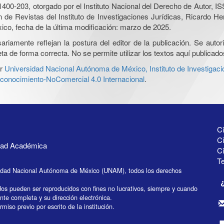
0-203, otorgado por el Instituto Nacional del Derecho de Autor, IS
ón de Revistas del Instituto de Investigaciones Jurídicas, Ricardo 
xico, fecha de la última modificación: marzo de 2025.
iamente reflejan la postura del editor de la publicación. Se autoriz
a de forma correcta. No se permite utilizar los textos aquí publicad
r
Universidad Nacional Autónoma de México, Instituto de Investigaci
onocimiento-NoComercial 4.0 Internacional
.
Ci
Ci
idad Académica
C
Te
idad Nacional Autónoma de México (UNAM), todos los derechos
dos pueden ser reproducidos con fines no lucrativos, siempre y cuando
ente completa y su dirección electrónica.
miso previo por escrito de la institución.