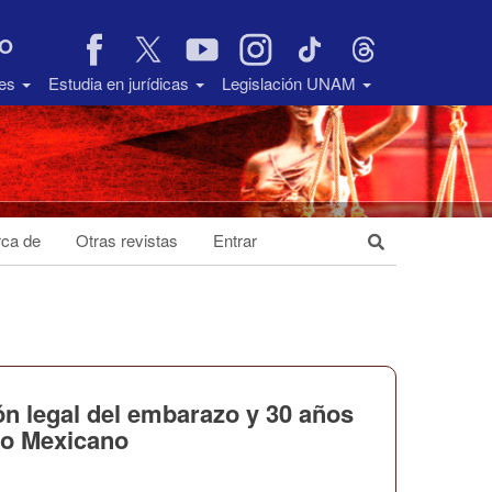
VO
des
Estudia en jurídicas
Legislación UNAM
ca de
Otras revistas
Entrar
n legal del embarazo y 30 años
ado Mexicano