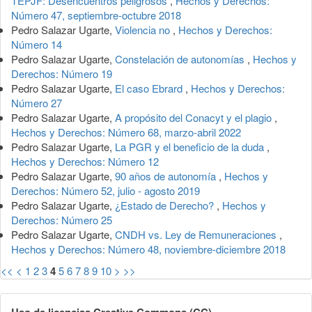
TEPJF: Desencuentros peligrosos
,
Hechos y Derechos:
Número 47, septiembre-octubre 2018
Pedro Salazar Ugarte,
Violencia no
,
Hechos y Derechos:
Número 14
Pedro Salazar Ugarte,
Constelación de autonomías
,
Hechos y
Derechos: Número 19
Pedro Salazar Ugarte,
El caso Ebrard
,
Hechos y Derechos:
Número 27
Pedro Salazar Ugarte,
A propósito del Conacyt y el plagio
,
Hechos y Derechos: Número 68, marzo-abril 2022
Pedro Salazar Ugarte,
La PGR y el beneficio de la duda
,
Hechos y Derechos: Número 12
Pedro Salazar Ugarte,
90 años de autonomía
,
Hechos y
Derechos: Número 52, julio - agosto 2019
Pedro Salazar Ugarte,
¿Estado de Derecho?
,
Hechos y
Derechos: Número 25
Pedro Salazar Ugarte,
CNDH vs. Ley de Remuneraciones
,
Hechos y Derechos: Número 48, noviembre-diciembre 2018
<<
<
1
2
3
4
5
6
7
8
9
10
>
>>
Uso de licencias Creative Commons (CC)