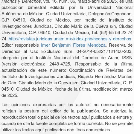
Hechos y Derechos
, vol. 16, núm. 86, marzo-abril de 2025, es una
publicación bimestral editada por la Universidad Nacional
Autónoma de México, Ciudad Universitaria, Delegación Coyoacán,
C.P. 04510, Ciudad de México, por medio del Instituto de
Investigaciones Jurídicas, Circuito Mario de la Cueva s/n, Ciudad
Universitaria, C.P. 04510, Ciudad de México, Tel. (52) 55 56 22 74
74,
http://revistas.juridicas.unam.mx/index.php/hechos-y-derechos
.
Editor responsable
Imer Benjamín Flores Mendoza
. Reserva de
Derechos al Uso Exclusivo núm. 04-2014-052217121400-203,
otorgado por el Instituto Nacional del Derecho de Autor, ISSN
(versión electrónica): 2448-4725. Responsable de la última
actualización de este número: Coordinación de Revistas del
Instituto de Investigaciones Jurídicas, Ricardo Hernández Montes
de Oca, Circuito Mario de la Cueva s/n, Ciudad Universitaria, C. P.
04510, Ciudad de México, fecha de la última modificación: marzo
de 2025.
Las opiniones expresadas por los autores no necesariamente
reflejan la postura del editor de la publicación. Se autoriza la
reproducción total o parcial de los textos aquí publicados siempre y
cuando se cite la fuente completa de forma correcta. No se permite
utilizar los textos aquí publicados con fines comerciales.