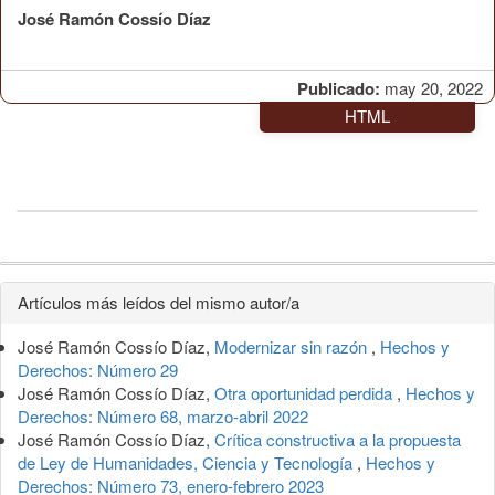
José Ramón Cossío Díaz
Publicado:
may 20, 2022
HTML
Detalles
Artículos más leídos del mismo autor/a
del
José Ramón Cossío Díaz,
Modernizar sin razón
,
Hechos y
artículo
Derechos: Número 29
José Ramón Cossío Díaz,
Otra oportunidad perdida
,
Hechos y
Derechos: Número 68, marzo-abril 2022
José Ramón Cossío Díaz,
Crítica constructiva a la propuesta
de Ley de Humanidades, Ciencia y Tecnología
,
Hechos y
Derechos: Número 73, enero-febrero 2023