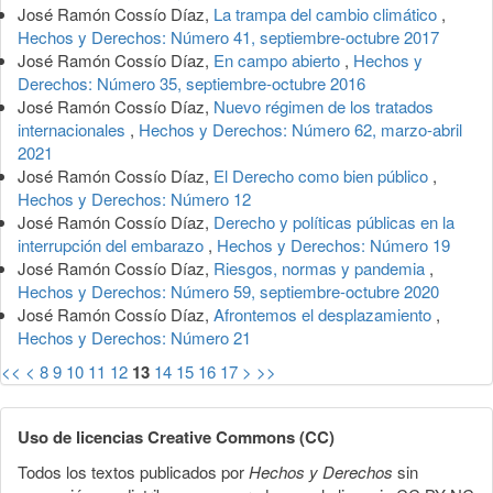
José Ramón Cossío Díaz,
La trampa del cambio climático
,
Hechos y Derechos: Número 41, septiembre-octubre 2017
José Ramón Cossío Díaz,
En campo abierto
,
Hechos y
Derechos: Número 35, septiembre-octubre 2016
José Ramón Cossío Díaz,
Nuevo régimen de los tratados
internacionales
,
Hechos y Derechos: Número 62, marzo-abril
2021
José Ramón Cossío Díaz,
El Derecho como bien público
,
Hechos y Derechos: Número 12
José Ramón Cossío Díaz,
Derecho y políticas públicas en la
interrupción del embarazo
,
Hechos y Derechos: Número 19
José Ramón Cossío Díaz,
Riesgos, normas y pandemia
,
Hechos y Derechos: Número 59, septiembre-octubre 2020
José Ramón Cossío Díaz,
Afrontemos el desplazamiento
,
Hechos y Derechos: Número 21
<<
<
8
9
10
11
12
13
14
15
16
17
>
>>
Uso de licencias Creative Commons (CC)
Todos los textos publicados por
Hechos y Derechos
sin