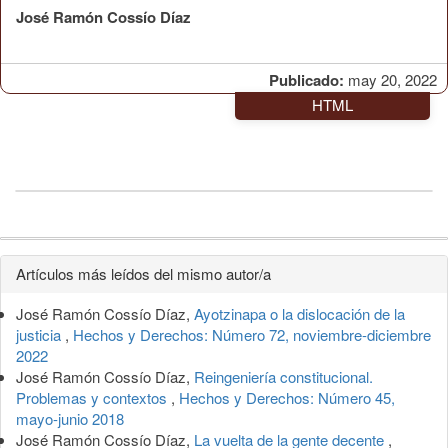
José Ramón Cossío Díaz
Publicado:
may 20, 2022
HTML
Detalles
Artículos más leídos del mismo autor/a
del
José Ramón Cossío Díaz,
Ayotzinapa o la dislocación de la
artículo
justicia
,
Hechos y Derechos: Número 72, noviembre-diciembre
2022
José Ramón Cossío Díaz,
Reingeniería constitucional.
Problemas y contextos
,
Hechos y Derechos: Número 45,
mayo-junio 2018
José Ramón Cossío Díaz,
La vuelta de la gente decente
,