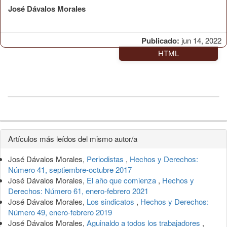
José Dávalos Morales
Publicado:
jun 14, 2022
HTML
Detalles
Artículos más leídos del mismo autor/a
del
José Dávalos Morales,
Periodistas
,
Hechos y Derechos:
artículo
Número 41, septiembre-octubre 2017
José Dávalos Morales,
El año que comienza
,
Hechos y
Derechos: Número 61, enero-febrero 2021
José Dávalos Morales,
Los sindicatos
,
Hechos y Derechos:
Número 49, enero-febrero 2019
José Dávalos Morales,
Aguinaldo a todos los trabajadores
,