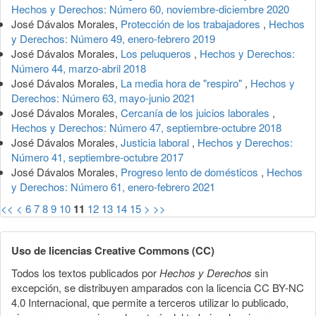
Hechos y Derechos: Número 60, noviembre-diciembre 2020
José Dávalos Morales,
Protección de los trabajadores
,
Hechos
y Derechos: Número 49, enero-febrero 2019
José Dávalos Morales,
Los peluqueros
,
Hechos y Derechos:
Número 44, marzo-abril 2018
José Dávalos Morales,
La media hora de "respiro"
,
Hechos y
Derechos: Número 63, mayo-junio 2021
José Dávalos Morales,
Cercanía de los juicios laborales
,
Hechos y Derechos: Número 47, septiembre-octubre 2018
José Dávalos Morales,
Justicia laboral
,
Hechos y Derechos:
Número 41, septiembre-octubre 2017
José Dávalos Morales,
Progreso lento de domésticos
,
Hechos
y Derechos: Número 61, enero-febrero 2021
<<
<
6
7
8
9
10
11
12
13
14
15
>
>>
Uso de licencias Creative Commons (CC)
Todos los textos publicados por
Hechos y Derechos
sin
excepción, se distribuyen amparados con la licencia CC BY-NC
4.0 Internacional, que permite a terceros utilizar lo publicado,