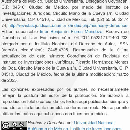
Autónoma de México, Ciudad Universitaria, Delegación Coyoacán,
C.P. 04510, Ciudad de México, por medio del Instituto de
Investigaciones Jurídicas, Circuito Mario de la Cueva s/n, Ciudad
Universitaria, C.P. 04510, Ciudad de México, Tel. (52) 55 56 22 74
74,
http://revistas.juridicas.unam.mx/index.php/hechos-y-derechos
.
Editor responsable
Imer Benjamín Flores Mendoza
. Reserva de
Derechos al Uso Exclusivo núm. 04-2014-052217121400-203,
otorgado por el Instituto Nacional del Derecho de Autor, ISSN
(versión electrónica): 2448-4725. Responsable de la última
actualización de este número: Coordinación de Revistas del
Instituto de Investigaciones Jurídicas, Ricardo Hernández Montes
de Oca, Circuito Mario de la Cueva s/n, Ciudad Universitaria, C. P.
04510, Ciudad de México, fecha de la última modificación: marzo
de 2025.
Las opiniones expresadas por los autores no necesariamente
reflejan la postura del editor de la publicación. Se autoriza la
reproducción total o parcial de los textos aquí publicados siempre y
cuando se cite la fuente completa de forma correcta. No se permite
utilizar los textos aquí publicados con fines comerciales.
Hechos y Derechos
por
Universidad Nacional
Autónoma de México, Instituto de Investigaciones