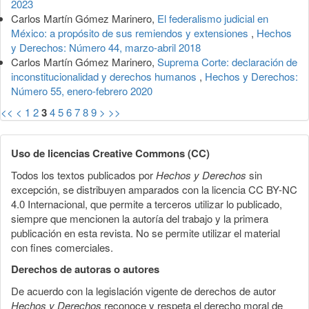
2023
Carlos Martín Gómez Marinero,
El federalismo judicial en
México: a propósito de sus remiendos y extensiones
,
Hechos
y Derechos: Número 44, marzo-abril 2018
Carlos Martín Gómez Marinero,
Suprema Corte: declaración de
inconstitucionalidad y derechos humanos
,
Hechos y Derechos:
Número 55, enero-febrero 2020
<<
<
1
2
3
4
5
6
7
8
9
>
>>
Uso de licencias Creative Commons (CC)
Todos los textos publicados por
Hechos y Derechos
sin
excepción, se distribuyen amparados con la licencia CC BY-NC
4.0 Internacional, que permite a terceros utilizar lo publicado,
siempre que mencionen la autoría del trabajo y la primera
publicación en esta revista. No se permite utilizar el material
con fines comerciales.
Derechos de autoras o autores
De acuerdo con la legislación vigente de derechos de autor
Hechos y Derechos
reconoce y respeta el derecho moral de