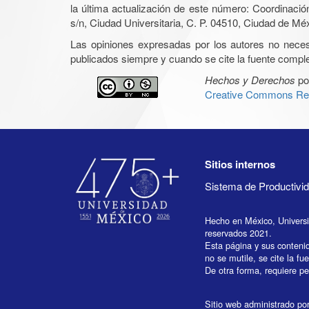
la última actualización de este número: Coordinaci
s/n, Ciudad Universitaria, C. P. 04510, Ciudad de Mé
Las opiniones expresadas por los autores no necesar
publicados siempre y cuando se cite la fuente complet
Hechos y Derechos
po
Creative Commons Rec
Sitios internos
Sistema de Productiv
Hecho en México, Univers
reservados 2021.
Esta página y sus conteni
no se mutile, se cite la fu
De otra forma, requiere per
Sitio web administrado por 