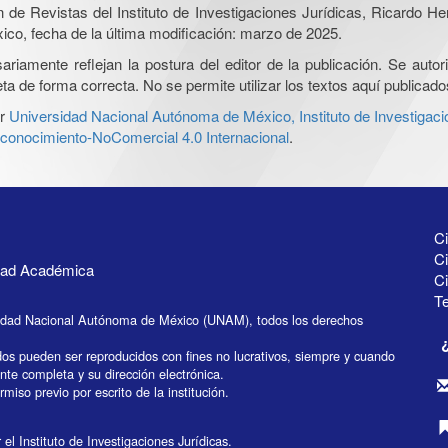
ón de Revistas del Instituto de Investigaciones Jurídicas, Ricardo 
xico, fecha de la última modificación: marzo de 2025.
iamente reflejan la postura del editor de la publicación. Se autoriz
a de forma correcta. No se permite utilizar los textos aquí publicad
r
Universidad Nacional Autónoma de México, Instituto de Investigaci
onocimiento-NoComercial 4.0 Internacional
.
Ci
Ci
idad Académica
C
Te
idad Nacional Autónoma de México (UNAM), todos los derechos
dos pueden ser reproducidos con fines no lucrativos, siempre y cuando
ente completa y su dirección electrónica.
miso previo por escrito de la institución.
el Instituto de Investigaciones Jurídicas.