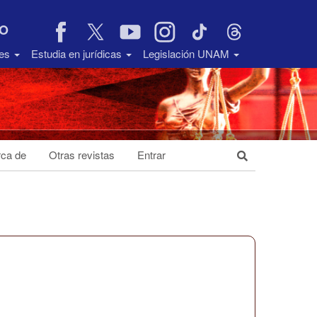
VO
des
Estudia en jurídicas
Legislación UNAM
ca de
Otras revistas
Entrar