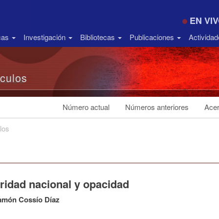
EN VI
icas
Investigación
Bibliotecas
Publicaciones
Activida
ículos
Número actual
Números anteriores
Acer
los
ridad nacional y opacidad
amón Cossío Díaz