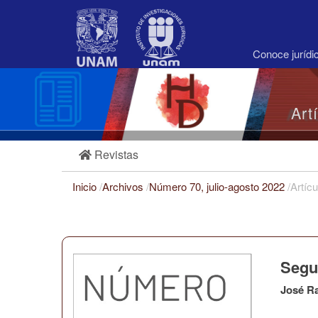
Navegación
principal
Contenido
principal
Conoce juríd
Barra
lateral
Art
Revistas
Inicio
/
Archivos
/
Número 70, julio-agosto 2022
/
Artícu
Segu
José R