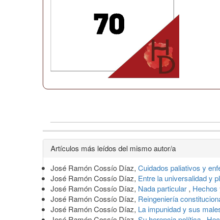
Detalles
Artículos más leídos del mismo autor/a
del
José Ramón Cossío Díaz,
Cuidados paliativos y en
artículo
José Ramón Cossío Díaz,
Entre la universalidad y p
José Ramón Cossío Díaz,
Nada particular
,
Hechos 
José Ramón Cossío Díaz,
Reingeniería constituciona
José Ramón Cossío Díaz,
La impunidad y sus mal
José Ramón Cossío Díaz,
Su herencia política
,
Hec