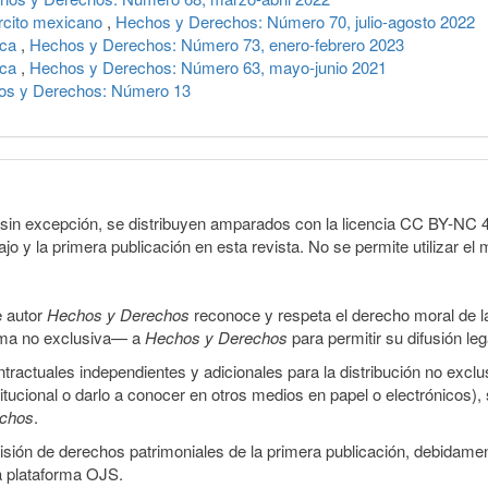
rcito mexicano
,
Hechos y Derechos: Número 70, julio-agosto 2022
ica
,
Hechos y Derechos: Número 73, enero-febrero 2023
ica
,
Hechos y Derechos: Número 63, mayo-junio 2021
os y Derechos: Número 13
sin excepción, se distribuyen amparados con la licencia CC BY-NC 4.0 
o y la primera publicación en esta revista. No se permite utilizar el 
e autor
Hechos y Derechos
reconoce y respeta el derecho moral de las
orma no exclusiva— a
Hechos y Derechos
para permitir su difusión le
ractuales independientes y adicionales para la distribución no exclus
stitucional o darlo a conocer en otros medios en papel o electrónicos)
echos
.
smisión de derechos patrimoniales de la primera publicación, debidamen
a plataforma OJS.