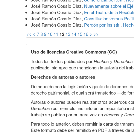
José Ramón Cossío Díaz,
Nuevamente sobre el Ejé
José Ramón Cossío Díaz,
En el Teatro de la Repúbl
José Ramón Cossío Díaz,
Constitución versus Polít
José Ramón Cossío Díaz,
Perdón por insistir
,
Hech
<<
<
7
8
9
10
11
12
13
14
15
16
>
>>
Uso de licencias Creative Commons (CC)
Todos los textos publicados por
Hechos y Derechos
publicado, siempre que mencionen la autoría del trabaj
Derechos de autoras o autores
De acuerdo con la legislación vigente de derechos d
derecho patrimonial, el cual será transferido —de f
Autoras o autores pueden realizar otros acuerdos cont
Derechos
(por ejemplo, incluirlo en un repositorio in
trabajo se publicó por primera vez en
Hechos y Der
Para todo lo anterior, deben remitir la carta de tran
Este formato debe ser remitido en PDF a través de l