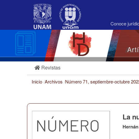
Navegación
principal
Contenido
principal
Conoce juríd
Barra
lateral
Art
Revistas
Inicio
/
Archivos
/
Número 71, septiembre-octubre 20
La n
Hernán 