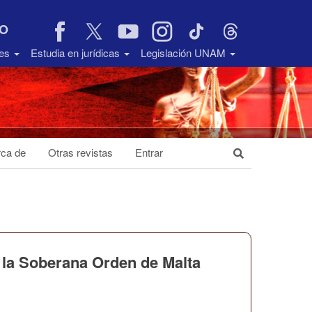
VO
des
Estudia en jurídicas
Legislación UNAM
ca de
Otras revistas
Entrar
: la Soberana Orden de Malta