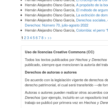
Hernán Alejandro Olano García,
A propósito de la b
Hernán Alejandro Olano García,
El método de argume
Hernán Alejandro Olano García,
La extinción de do
Hernán Alejandro Olano García,
Derechos sociales, 
Derechos: Número 70, julio-agosto 2022
Hernán Alejandro Olano García,
Colombia: el perro 
1
2
3
4
5
6
7
8
>
>>
Uso de licencias Creative Commons (CC)
Todos los textos publicados por
Hechos y Derechos
publicado, siempre que mencionen la autoría del trabaj
Derechos de autoras o autores
De acuerdo con la legislación vigente de derechos d
derecho patrimonial, el cual será transferido —de f
Autoras o autores pueden realizar otros acuerdos cont
Derechos
(por ejemplo, incluirlo en un repositorio in
trabajo se publicó por primera vez en
Hechos y Der