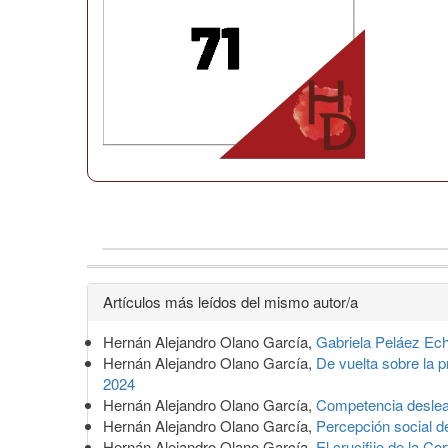
Detalles
Artículos más leídos del mismo autor/a
del
Hernán Alejandro Olano García,
Gabriela Peláez Ec
artículo
Hernán Alejandro Olano García,
De vuelta sobre la 
2024
Hernán Alejandro Olano García,
Competencia deslea
Hernán Alejandro Olano García,
Percepción social d
Hernán Alejandro Olano García,
El crucifijo de la Co