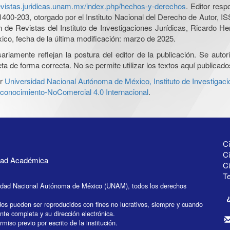
revistas.juridicas.unam.mx/index.php/hechos-y-derechos
. Editor res
0-203, otorgado por el Instituto Nacional del Derecho de Autor, IS
ón de Revistas del Instituto de Investigaciones Jurídicas, Ricardo 
xico, fecha de la última modificación: marzo de 2025.
iamente reflejan la postura del editor de la publicación. Se autoriz
a de forma correcta. No se permite utilizar los textos aquí publicad
r
Universidad Nacional Autónoma de México, Instituto de Investigaci
onocimiento-NoComercial 4.0 Internacional
.
Ci
Ci
idad Académica
C
Te
idad Nacional Autónoma de México (UNAM), todos los derechos
dos pueden ser reproducidos con fines no lucrativos, siempre y cuando
ente completa y su dirección electrónica.
miso previo por escrito de la institución.