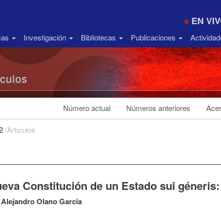
EN VI
icas
Investigación
Bibliotecas
Publicaciones
Activida
ículos
Número actual
Números anteriores
Acer
22
/
Artículos
ueva Constitución de un Estado sui géneris
Alejandro Olano García