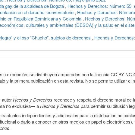
oda gay de la alcaldesa de Bogotá
,
Hechos y Derechos: Número 55, e
ntación en el derecho: conversatorio
,
Hechos y Derechos: Número 
minio en República Dominicana y Colombia
,
Hechos y Derechos: Núm
económicos, culturales y ambientales (DESCA) y la salud en el sis
“Negro” y el oso “Chucho”, sujetos de derechos
,
Hechos y Derechos:
sin excepción, se distribuyen amparados con la licencia CC BY-NC 4.0 
o y la primera publicación en esta revista. No se permite utilizar el 
e autor
Hechos y Derechos
reconoce y respeta el derecho moral de las
orma no exclusiva— a
Hechos y Derechos
para permitir su difusión le
ractuales independientes y adicionales para la distribución no exclus
stitucional o darlo a conocer en otros medios en papel o electrónicos)
echos
.