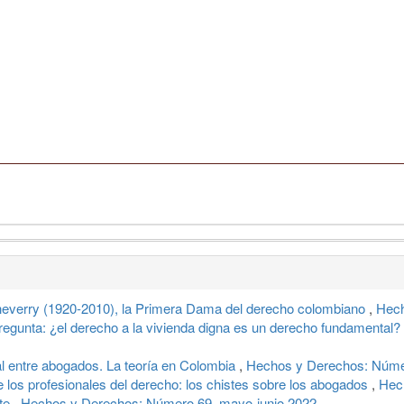
heverry (1920-2010), la Primera Dama del derecho colombiano
,
Hech
pregunta: ¿el derecho a la vivienda digna es un derecho fundamental?
l entre abogados. La teoría en Colombia
,
Hechos y Derechos: Númer
e los profesionales del derecho: los chistes sobre los abogados
,
Hec
rte
,
Hechos y Derechos: Número 69, mayo-junio 2022