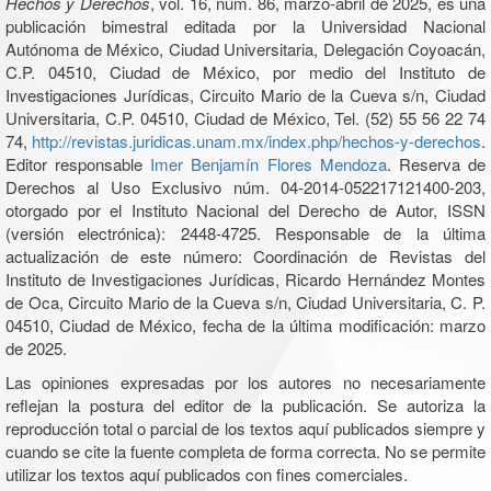
Hechos y Derechos
, vol. 16, núm. 86, marzo-abril de 2025, es una
publicación bimestral editada por la Universidad Nacional
Autónoma de México, Ciudad Universitaria, Delegación Coyoacán,
C.P. 04510, Ciudad de México, por medio del Instituto de
Investigaciones Jurídicas, Circuito Mario de la Cueva s/n, Ciudad
Universitaria, C.P. 04510, Ciudad de México, Tel. (52) 55 56 22 74
74,
http://revistas.juridicas.unam.mx/index.php/hechos-y-derechos
.
Editor responsable
Imer Benjamín Flores Mendoza
. Reserva de
Derechos al Uso Exclusivo núm. 04-2014-052217121400-203,
otorgado por el Instituto Nacional del Derecho de Autor, ISSN
(versión electrónica): 2448-4725. Responsable de la última
actualización de este número: Coordinación de Revistas del
Instituto de Investigaciones Jurídicas, Ricardo Hernández Montes
de Oca, Circuito Mario de la Cueva s/n, Ciudad Universitaria, C. P.
04510, Ciudad de México, fecha de la última modificación: marzo
de 2025.
Las opiniones expresadas por los autores no necesariamente
reflejan la postura del editor de la publicación. Se autoriza la
reproducción total o parcial de los textos aquí publicados siempre y
cuando se cite la fuente completa de forma correcta. No se permite
utilizar los textos aquí publicados con fines comerciales.