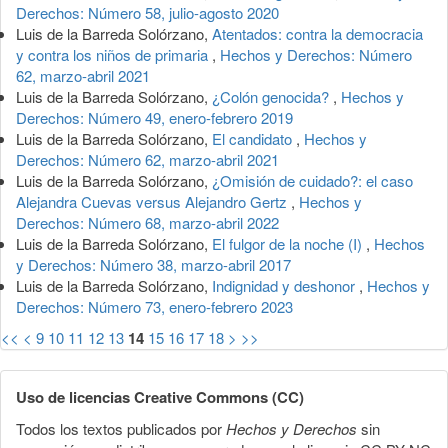
Derechos: Número 58, julio-agosto 2020
Luis de la Barreda Solórzano,
Atentados: contra la democracia
y contra los niños de primaria
,
Hechos y Derechos: Número
62, marzo-abril 2021
Luis de la Barreda Solórzano,
¿Colón genocida?
,
Hechos y
Derechos: Número 49, enero-febrero 2019
Luis de la Barreda Solórzano,
El candidato
,
Hechos y
Derechos: Número 62, marzo-abril 2021
Luis de la Barreda Solórzano,
¿Omisión de cuidado?: el caso
Alejandra Cuevas versus Alejandro Gertz
,
Hechos y
Derechos: Número 68, marzo-abril 2022
Luis de la Barreda Solórzano,
El fulgor de la noche (I)
,
Hechos
y Derechos: Número 38, marzo-abril 2017
Luis de la Barreda Solórzano,
Indignidad y deshonor
,
Hechos y
Derechos: Número 73, enero-febrero 2023
<<
<
9
10
11
12
13
14
15
16
17
18
>
>>
Uso de licencias Creative Commons (CC)
Todos los textos publicados por
Hechos y Derechos
sin