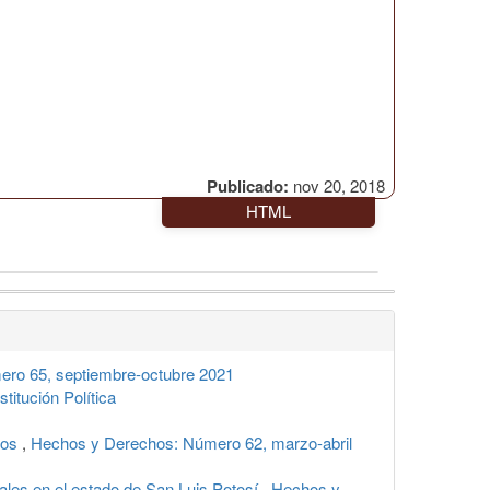
Publicado:
nov 20, 2018
HTML
ro 65, septiembre-octubre 2021
titución Política
nos
,
Hechos y Derechos: Número 62, marzo-abril
uales en el estado de San Luis Potosí
,
Hechos y