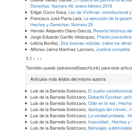
Derechos: Número 49, enero-febrero 2019
Edgar Corzo Sosa,
Ley de Víctimas: constitucional 
Francisco José Parra Lara,
La ejecución de la garan
Hechos y Derechos: Número 25
Hernán Alejandro Olano García,
Reseña histórica de
Jorge Eduardo Carrillo Velázquez,
Prisión preventiv
Leticia Bonifaz,
Dos buenas noticias: sobre los dere
Alfonso Jaime Martínez Lazcano,
Justicia completa:
1
2
>
>>
También puede {advancedSearchLink} para este artícul
Artículos más leídos del mismo autor/a
Luis de la Barreda Solórzano,
El sueño constituciona
Luis de la Barreda Solórzano,
Debanhi Escobar: asfi
Luis de la Barreda Solórzano,
Odio en la red
,
Hechos
Luis de la Barreda Solórzano,
Apología del crimen
,
H
Luis de la Barreda Solórzano,
La verdad probada
,
He
Luis de la Barreda Solórzano,
Impunidad
,
Hechos y 
Luis de la Barreda Solórzano,
Mensajes subliminale