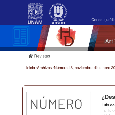
Navegación
principal
Contenido
principal
Conoce juríd
Barra
lateral
Art
Revistas
Inicio
/
Archivos
/
Número 48, noviembre-diciembre 2
¿Des
Luis de
Institu