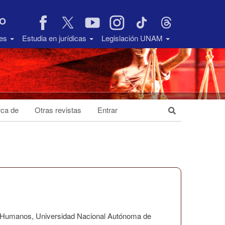
VO
des
Estudia en jurídicas
Legislación UNAM
ca de
Otras revistas
Entrar
os Humanos, Universidad Nacional Autónoma de