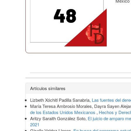
México
Detalles
Artículos similares
del
Lizbeth Xóchitl Padilla Sanabria,
Las fuentes del der
artículo
María Teresa Ambrosio Morales, Dayra Sayen Aleja
de los Estados Unidos Mexicanos
,
Hechos y Derech
Aritzy Saraith González Soto,
El juicio de amparo m
2021
Giselle Valdez Llanes,
En busca del panorama actual d