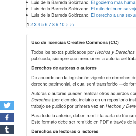
Luis de la Barreda Solórzano,
El gobierno más huma
Luis de la Barreda Solórzano,
El mito del buen salva
Luis de la Barreda Solórzano,
El derecho a una sexu
1
2
3
4
5
6
7
8
9
10
>
>>
Uso de licencias Creative Commons (CC)
Todos los textos publicados por
Hechos y Derechos
publicado, siempre que mencionen la autoría del trabaj
Derechos de autoras o autores
De acuerdo con la legislación vigente de derechos d
derecho patrimonial, el cual será transferido —de f
Autoras o autores pueden realizar otros acuerdos cont
Derechos
(por ejemplo, incluirlo en un repositorio in
trabajo se publicó por primera vez en
Hechos y Der
Para todo lo anterior, deben remitir la carta de tran
Este formato debe ser remitido en PDF a través de l
Derechos de lectoras o lectores