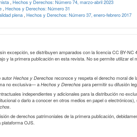
nista
,
Hechos y Derechos: Número 74, marzo-abril 2023
je
,
Hechos y Derechos: Número 31
alidad plena
,
Hechos y Derechos: Número 37, enero-febrero 2017
sin excepción, se distribuyen amparados con la licencia CC BY-NC 4.0 
o y la primera publicación en esta revista. No se permite utilizar el 
e autor
Hechos y Derechos
reconoce y respeta el derecho moral de las
orma no exclusiva— a
Hechos y Derechos
para permitir su difusión le
ractuales independientes y adicionales para la distribución no exclus
stitucional o darlo a conocer en otros medios en papel o electrónicos)
echos
.
smisión de derechos patrimoniales de la primera publicación, debidamen
a plataforma OJS.