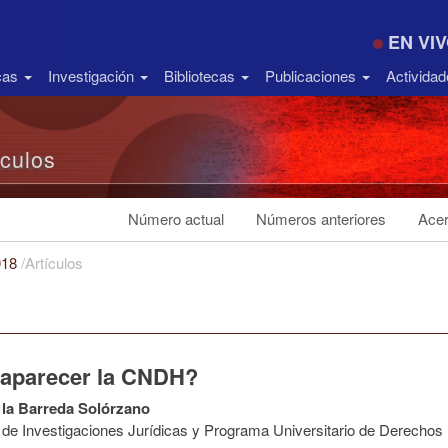
EN VI
icas
Investigación
Bibliotecas
Publicaciones
Activida
ículos
Número actual
Números anteriores
Acer
018
/
Artículos
aparecer la CNDH?
 la Barreda Solórzano
to de Investigaciones Jurídicas y Programa Universitario de Derech