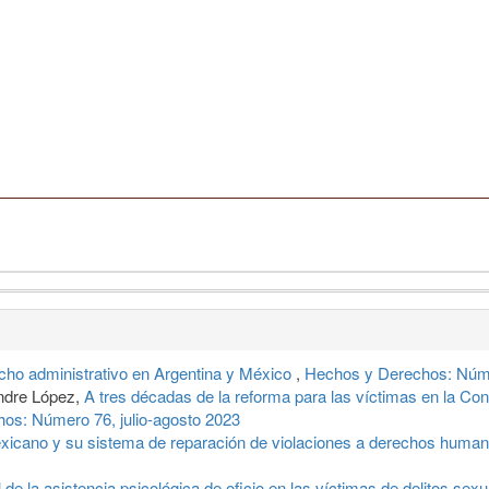
echo administrativo en Argentina y México
,
Hechos y Derechos: Núme
ndre López,
A tres décadas de la reforma para las víctimas en la Cons
os: Número 76, julio-agosto 2023
exicano y su sistema de reparación de violaciones a derechos huma
e la asistencia psicológica de oficio en las víctimas de delitos sex