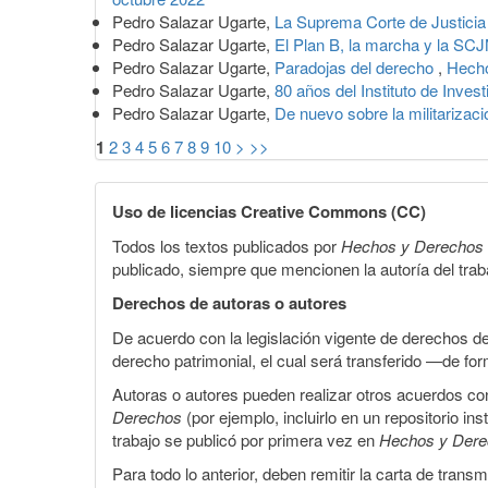
Pedro Salazar Ugarte,
La Suprema Corte de Justicia
Pedro Salazar Ugarte,
El Plan B, la marcha y la SCJ
Pedro Salazar Ugarte,
Paradojas del derecho
,
Hecho
Pedro Salazar Ugarte,
80 años del Instituto de Inve
Pedro Salazar Ugarte,
De nuevo sobre la militarizac
1
2
3
4
5
6
7
8
9
10
>
>>
Uso de licencias Creative Commons (CC)
Todos los textos publicados por
Hechos y Derechos
publicado, siempre que mencionen la autoría del trabaj
Derechos de autoras o autores
De acuerdo con la legislación vigente de derechos d
derecho patrimonial, el cual será transferido —de f
Autoras o autores pueden realizar otros acuerdos cont
Derechos
(por ejemplo, incluirlo en un repositorio in
trabajo se publicó por primera vez en
Hechos y Der
Para todo lo anterior, deben remitir la carta de tran