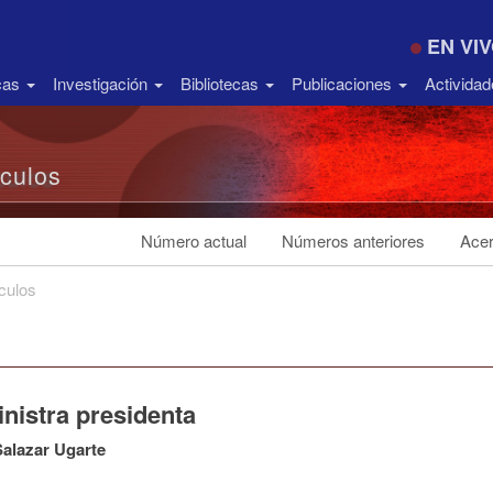
EN VI
icas
Investigación
Bibliotecas
Publicaciones
Activida
ículos
Número actual
Números anteriores
Acer
ículos
nistra presidenta
alazar Ugarte