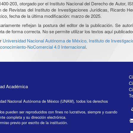
0-203, otorgado por el Instituto Nacional del Derecho de Autor, IS
ón de Revistas del Instituto de Investigaciones Jurídicas, Ricardo 
xico, fecha de la última modificación: marzo de 2025.
iamente reflejan la postura del editor de la publicación. Se autoriz
a de forma correcta. No se permite utilizar los textos aquí publicad
r
Universidad Nacional Autónoma de México, Instituto de Investigaci
onocimiento-NoComercial 4.0 Internacional
.
Ci
Ci
idad Académica
C
Te
idad Nacional Autónoma de México (UNAM), todos los derechos
dos pueden ser reproducidos con fines no lucrativos, siempre y cuando
ente completa y su dirección electrónica.
miso previo por escrito de la institución.