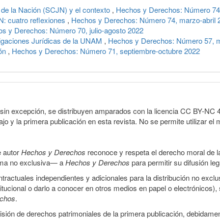
 de la Nación (SCJN) y el contexto
,
Hechos y Derechos: Número 74,
N: cuatro reflexiones
,
Hechos y Derechos: Número 74, marzo-abril 
s y Derechos: Número 70, julio-agosto 2022
stigaciones Jurídicas de la UNAM
,
Hechos y Derechos: Número 57, m
ión
,
Hechos y Derechos: Número 71, septiembre-octubre 2022
sin excepción, se distribuyen amparados con la licencia CC BY-NC 4.0 
o y la primera publicación en esta revista. No se permite utilizar el 
e autor
Hechos y Derechos
reconoce y respeta el derecho moral de las
orma no exclusiva— a
Hechos y Derechos
para permitir su difusión le
ractuales independientes y adicionales para la distribución no exclus
stitucional o darlo a conocer en otros medios en papel o electrónicos)
echos
.
smisión de derechos patrimoniales de la primera publicación, debidamen