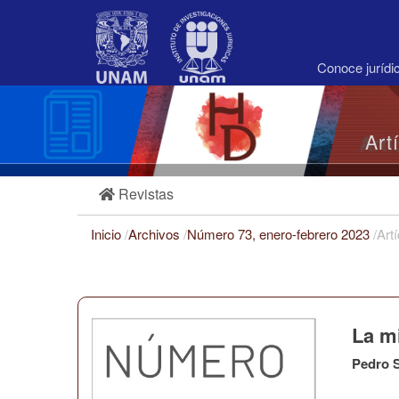
Navegación
principal
Contenido
principal
Conoce juríd
Barra
lateral
Art
Revistas
Inicio
/
Archivos
/
Número 73, enero-febrero 2023
/
Art
La mi
Pedro S