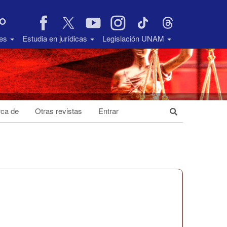
VO
des
Estudia en jurídicas
Legislación UNAM
ca de
Otras revistas
Entrar