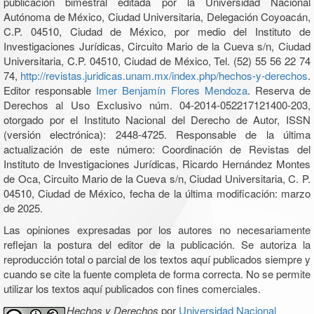
publicación bimestral editada por la Universidad Nacional
Autónoma de México, Ciudad Universitaria, Delegación Coyoacán,
C.P. 04510, Ciudad de México, por medio del Instituto de
Investigaciones Jurídicas, Circuito Mario de la Cueva s/n, Ciudad
Universitaria, C.P. 04510, Ciudad de México, Tel. (52) 55 56 22 74
74,
http://revistas.juridicas.unam.mx/index.php/hechos-y-derechos
.
Editor responsable
Imer Benjamín Flores Mendoza
. Reserva de
Derechos al Uso Exclusivo núm. 04-2014-052217121400-203,
otorgado por el Instituto Nacional del Derecho de Autor, ISSN
(versión electrónica): 2448-4725. Responsable de la última
actualización de este número: Coordinación de Revistas del
Instituto de Investigaciones Jurídicas, Ricardo Hernández Montes
de Oca, Circuito Mario de la Cueva s/n, Ciudad Universitaria, C. P.
04510, Ciudad de México, fecha de la última modificación: marzo
de 2025.
Las opiniones expresadas por los autores no necesariamente
reflejan la postura del editor de la publicación. Se autoriza la
reproducción total o parcial de los textos aquí publicados siempre y
cuando se cite la fuente completa de forma correcta. No se permite
utilizar los textos aquí publicados con fines comerciales.
Hechos y Derechos
por
Universidad Nacional