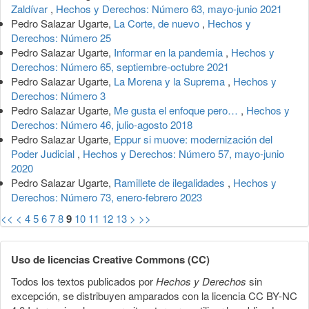
Zaldívar
,
Hechos y Derechos: Número 63, mayo-junio 2021
Pedro Salazar Ugarte,
La Corte, de nuevo
,
Hechos y
Derechos: Número 25
Pedro Salazar Ugarte,
Informar en la pandemia
,
Hechos y
Derechos: Número 65, septiembre-octubre 2021
Pedro Salazar Ugarte,
La Morena y la Suprema
,
Hechos y
Derechos: Número 3
Pedro Salazar Ugarte,
Me gusta el enfoque pero…
,
Hechos y
Derechos: Número 46, julio-agosto 2018
Pedro Salazar Ugarte,
Eppur si muove: modernización del
Poder Judicial
,
Hechos y Derechos: Número 57, mayo-junio
2020
Pedro Salazar Ugarte,
Ramillete de ilegalidades
,
Hechos y
Derechos: Número 73, enero-febrero 2023
<<
<
4
5
6
7
8
9
10
11
12
13
>
>>
Uso de licencias Creative Commons (CC)
Todos los textos publicados por
Hechos y Derechos
sin
excepción, se distribuyen amparados con la licencia CC BY-NC