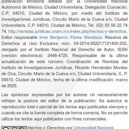
publicación bimestral editada por la Universidad Nacional
Autónoma de México, Ciudad Universitaria, Delegación Coyoacán,
C.P. 04510, Ciudad de México, por medio del Instituto de
Investigaciones Jurídicas, Circuito Mario de la Cueva s/n, Ciudad
Universitaria, C.P. 04510, Ciudad de México, Tel. (52) 55 56 22 74
74,
http://revistas.juridicas.unam.mx/index.php/hechos-y-derechos
.
Editor responsable
Imer Benjamín Flores Mendoza
. Reserva de
Derechos al Uso Exclusivo núm. 04-2014-052217121400-203,
otorgado por el Instituto Nacional del Derecho de Autor, ISSN
(versión electrónica): 2448-4725. Responsable de la última
actualización de este número: Coordinación de Revistas del
Instituto de Investigaciones Jurídicas, Ricardo Hernández Montes
de Oca, Circuito Mario de la Cueva s/n, Ciudad Universitaria, C. P.
04510, Ciudad de México, fecha de la última modificación: marzo
de 2025.
Las opiniones expresadas por los autores no necesariamente
reflejan la postura del editor de la publicación. Se autoriza la
reproducción total o parcial de los textos aquí publicados siempre y
cuando se cite la fuente completa de forma correcta. No se permite
utilizar los textos aquí publicados con fines comerciales.
Hechos y Derechos
por
Universidad Nacional