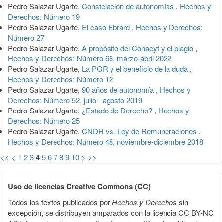
Pedro Salazar Ugarte,
Constelación de autonomías
,
Hechos y
Derechos: Número 19
Pedro Salazar Ugarte,
El caso Ebrard
,
Hechos y Derechos:
Número 27
Pedro Salazar Ugarte,
A propósito del Conacyt y el plagio
,
Hechos y Derechos: Número 68, marzo-abril 2022
Pedro Salazar Ugarte,
La PGR y el beneficio de la duda
,
Hechos y Derechos: Número 12
Pedro Salazar Ugarte,
90 años de autonomía
,
Hechos y
Derechos: Número 52, julio - agosto 2019
Pedro Salazar Ugarte,
¿Estado de Derecho?
,
Hechos y
Derechos: Número 25
Pedro Salazar Ugarte,
CNDH vs. Ley de Remuneraciones
,
Hechos y Derechos: Número 48, noviembre-diciembre 2018
<<
<
1
2
3
4
5
6
7
8
9
10
>
>>
Uso de licencias Creative Commons (CC)
Todos los textos publicados por
Hechos y Derechos
sin
excepción, se distribuyen amparados con la licencia CC BY-NC