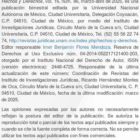
Hechos y Derechos
, vol. 16, núm. 86, marzo-abril de 2025, es una
publicación bimestral editada por la Universidad Nacional
Autónoma de México, Ciudad Universitaria, Delegación Coyoacán,
C.P. 04510, Ciudad de México, por medio del Instituto de
Investigaciones Jurídicas, Circuito Mario de la Cueva s/n, Ciudad
Universitaria, C.P. 04510, Ciudad de México, Tel. (52) 55 56 22 74
74,
http://revistas.juridicas.unam.mx/index.php/hechos-y-derechos
.
Editor responsable
Imer Benjamín Flores Mendoza
. Reserva de
Derechos al Uso Exclusivo núm. 04-2014-052217121400-203,
otorgado por el Instituto Nacional del Derecho de Autor, ISSN
(versión electrónica): 2448-4725. Responsable de la última
actualización de este número: Coordinación de Revistas del
Instituto de Investigaciones Jurídicas, Ricardo Hernández Montes
de Oca, Circuito Mario de la Cueva s/n, Ciudad Universitaria, C. P.
04510, Ciudad de México, fecha de la última modificación: marzo
de 2025.
Las opiniones expresadas por los autores no necesariamente
reflejan la postura del editor de la publicación. Se autoriza la
reproducción total o parcial de los textos aquí publicados siempre y
cuando se cite la fuente completa de forma correcta. No se permite
utilizar los textos aquí publicados con fines comerciales.