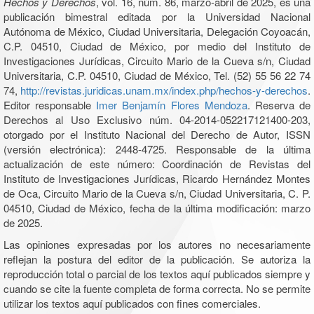
Hechos y Derechos
, vol. 16, núm. 86, marzo-abril de 2025, es una
publicación bimestral editada por la Universidad Nacional
Autónoma de México, Ciudad Universitaria, Delegación Coyoacán,
C.P. 04510, Ciudad de México, por medio del Instituto de
Investigaciones Jurídicas, Circuito Mario de la Cueva s/n, Ciudad
Universitaria, C.P. 04510, Ciudad de México, Tel. (52) 55 56 22 74
74,
http://revistas.juridicas.unam.mx/index.php/hechos-y-derechos
.
Editor responsable
Imer Benjamín Flores Mendoza
. Reserva de
Derechos al Uso Exclusivo núm. 04-2014-052217121400-203,
otorgado por el Instituto Nacional del Derecho de Autor, ISSN
(versión electrónica): 2448-4725. Responsable de la última
actualización de este número: Coordinación de Revistas del
Instituto de Investigaciones Jurídicas, Ricardo Hernández Montes
de Oca, Circuito Mario de la Cueva s/n, Ciudad Universitaria, C. P.
04510, Ciudad de México, fecha de la última modificación: marzo
de 2025.
Las opiniones expresadas por los autores no necesariamente
reflejan la postura del editor de la publicación. Se autoriza la
reproducción total o parcial de los textos aquí publicados siempre y
cuando se cite la fuente completa de forma correcta. No se permite
utilizar los textos aquí publicados con fines comerciales.