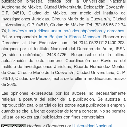
publicación bimestral editada por la Universidad Nacional
Autónoma de México, Ciudad Universitaria, Delegación Coyoacán,
C.P. 04510, Ciudad de México, por medio del Instituto de
Investigaciones Jurídicas, Circuito Mario de la Cueva s/n, Ciudad
Universitaria, C.P. 04510, Ciudad de México, Tel. (52) 55 56 22 74
74,
http://revistas.juridicas.unam.mx/index.php/hechos-y-derechos
.
Editor responsable
Imer Benjamín Flores Mendoza
. Reserva de
Derechos al Uso Exclusivo núm. 04-2014-052217121400-203,
otorgado por el Instituto Nacional del Derecho de Autor, ISSN
(versión electrónica): 2448-4725. Responsable de la última
actualización de este número: Coordinación de Revistas del
Instituto de Investigaciones Jurídicas, Ricardo Hernández Montes
de Oca, Circuito Mario de la Cueva s/n, Ciudad Universitaria, C. P.
04510, Ciudad de México, fecha de la última modificación: marzo
de 2025.
Las opiniones expresadas por los autores no necesariamente
reflejan la postura del editor de la publicación. Se autoriza la
reproducción total o parcial de los textos aquí publicados siempre y
cuando se cite la fuente completa de forma correcta. No se permite
utilizar los textos aquí publicados con fines comerciales.
Hechos y Derechos
por
Universidad Nacional