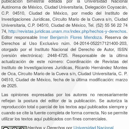
publicación bimestral editada por la Universidad Nacional
Autónoma de México, Ciudad Universitaria, Delegación Coyoacán,
C.P. 04510, Ciudad de México, por medio del Instituto de
Investigaciones Jurídicas, Circuito Mario de la Cueva s/n, Ciudad
Universitaria, C.P. 04510, Ciudad de México, Tel. (52) 55 56 22 74
74,
http://revistas.juridicas.unam.mx/index.php/hechos-y-derechos
.
Editor responsable
Imer Benjamín Flores Mendoza
. Reserva de
Derechos al Uso Exclusivo núm. 04-2014-052217121400-203,
otorgado por el Instituto Nacional del Derecho de Autor, ISSN
(versión electrónica): 2448-4725. Responsable de la última
actualización de este número: Coordinación de Revistas del
Instituto de Investigaciones Jurídicas, Ricardo Hernández Montes
de Oca, Circuito Mario de la Cueva s/n, Ciudad Universitaria, C. P.
04510, Ciudad de México, fecha de la última modificación: marzo
de 2025.
Las opiniones expresadas por los autores no necesariamente
reflejan la postura del editor de la publicación. Se autoriza la
reproducción total o parcial de los textos aquí publicados siempre y
cuando se cite la fuente completa de forma correcta. No se permite
utilizar los textos aquí publicados con fines comerciales.
Hechos y Derechos
por
Universidad Nacional