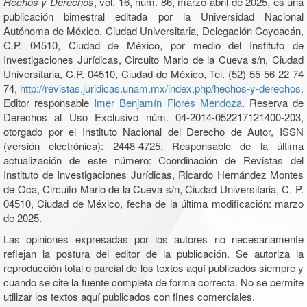
Hechos y Derechos
, vol. 16, núm. 86, marzo-abril de 2025, es una
publicación bimestral editada por la Universidad Nacional
Autónoma de México, Ciudad Universitaria, Delegación Coyoacán,
C.P. 04510, Ciudad de México, por medio del Instituto de
Investigaciones Jurídicas, Circuito Mario de la Cueva s/n, Ciudad
Universitaria, C.P. 04510, Ciudad de México, Tel. (52) 55 56 22 74
74,
http://revistas.juridicas.unam.mx/index.php/hechos-y-derechos
.
Editor responsable
Imer Benjamín Flores Mendoza
. Reserva de
Derechos al Uso Exclusivo núm. 04-2014-052217121400-203,
otorgado por el Instituto Nacional del Derecho de Autor, ISSN
(versión electrónica): 2448-4725. Responsable de la última
actualización de este número: Coordinación de Revistas del
Instituto de Investigaciones Jurídicas, Ricardo Hernández Montes
de Oca, Circuito Mario de la Cueva s/n, Ciudad Universitaria, C. P.
04510, Ciudad de México, fecha de la última modificación: marzo
de 2025.
Las opiniones expresadas por los autores no necesariamente
reflejan la postura del editor de la publicación. Se autoriza la
reproducción total o parcial de los textos aquí publicados siempre y
cuando se cite la fuente completa de forma correcta. No se permite
utilizar los textos aquí publicados con fines comerciales.