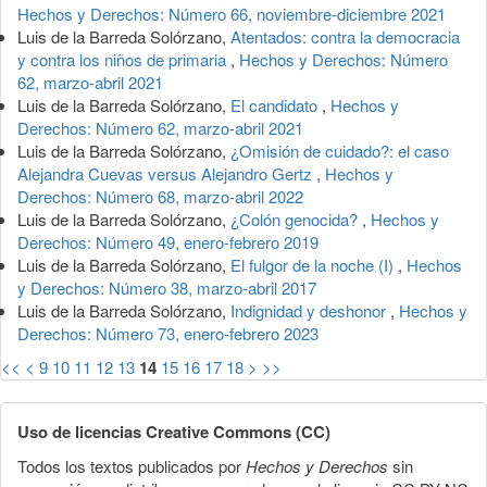
Hechos y Derechos: Número 66, noviembre-diciembre 2021
Luis de la Barreda Solórzano,
Atentados: contra la democracia
y contra los niños de primaria
,
Hechos y Derechos: Número
62, marzo-abril 2021
Luis de la Barreda Solórzano,
El candidato
,
Hechos y
Derechos: Número 62, marzo-abril 2021
Luis de la Barreda Solórzano,
¿Omisión de cuidado?: el caso
Alejandra Cuevas versus Alejandro Gertz
,
Hechos y
Derechos: Número 68, marzo-abril 2022
Luis de la Barreda Solórzano,
¿Colón genocida?
,
Hechos y
Derechos: Número 49, enero-febrero 2019
Luis de la Barreda Solórzano,
El fulgor de la noche (I)
,
Hechos
y Derechos: Número 38, marzo-abril 2017
Luis de la Barreda Solórzano,
Indignidad y deshonor
,
Hechos y
Derechos: Número 73, enero-febrero 2023
<<
<
9
10
11
12
13
14
15
16
17
18
>
>>
Uso de licencias Creative Commons (CC)
Todos los textos publicados por
Hechos y Derechos
sin