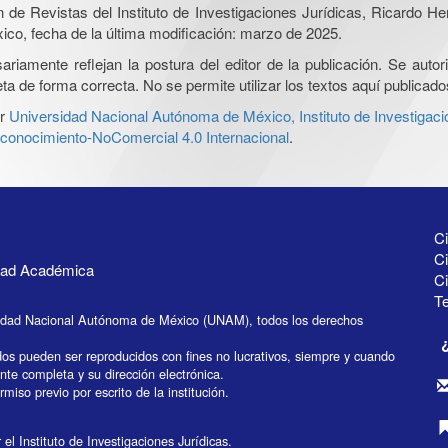
ón de Revistas del Instituto de Investigaciones Jurídicas, Ricardo 
xico, fecha de la última modificación: marzo de 2025.
iamente reflejan la postura del editor de la publicación. Se autoriz
a de forma correcta. No se permite utilizar los textos aquí publicad
r
Universidad Nacional Autónoma de México, Instituto de Investigaci
onocimiento-NoComercial 4.0 Internacional
.
Ci
Ci
idad Académica
C
Te
idad Nacional Autónoma de México (UNAM), todos los derechos
dos pueden ser reproducidos con fines no lucrativos, siempre y cuando
ente completa y su dirección electrónica.
miso previo por escrito de la institución.
el Instituto de Investigaciones Jurídicas.