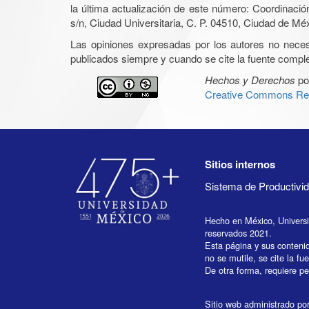
la última actualización de este número: Coordinaci
s/n, Ciudad Universitaria, C. P. 04510, Ciudad de Mé
Las opiniones expresadas por los autores no necesar
publicados siempre y cuando se cite la fuente complet
Hechos y Derechos
po
Creative Commons Rec
Sitios internos
Sistema de Productiv
Hecho en México, Univers
reservados 2021.
Esta página y sus conteni
no se mutile, se cite la fu
De otra forma, requiere per
Sitio web administrado por 