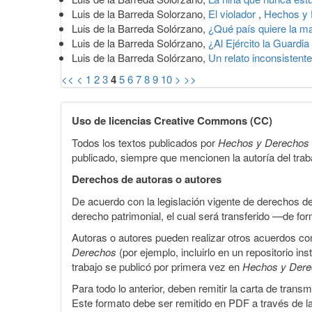
Luis de la Barreda Solorzano,
El violador
,
Hechos y 
Luis de la Barreda Solórzano,
¿Qué país quiere la m
Luis de la Barreda Solórzano,
¿Al Ejército la Guardi
Luis de la Barreda Solórzano,
Un relato inconsistent
<<
<
1
2
3
4
5
6
7
8
9
10
>
>>
Uso de licencias Creative Commons (CC)
Todos los textos publicados por
Hechos y Derechos
publicado, siempre que mencionen la autoría del trabaj
Derechos de autoras o autores
De acuerdo con la legislación vigente de derechos d
derecho patrimonial, el cual será transferido —de f
Autoras o autores pueden realizar otros acuerdos cont
Derechos
(por ejemplo, incluirlo en un repositorio in
trabajo se publicó por primera vez en
Hechos y Der
Para todo lo anterior, deben remitir la carta de tran
Este formato debe ser remitido en PDF a través de l