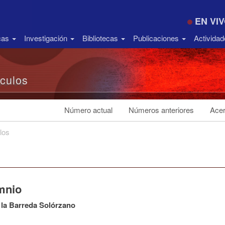
EN VI
icas
Investigación
Bibliotecas
Publicaciones
Activida
ículos
Número actual
Números anteriores
Acer
los
mnio
 la Barreda Solórzano