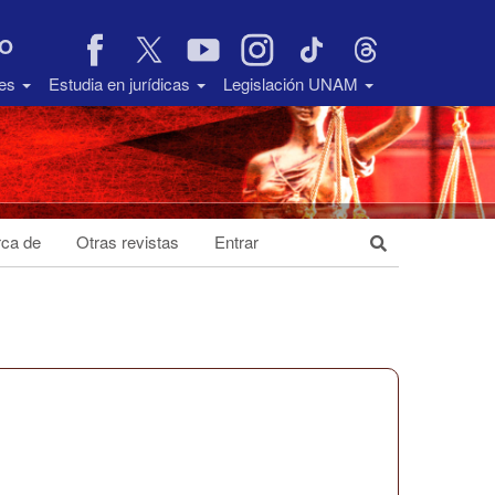
VO
des
Estudia en jurídicas
Legislación UNAM
ca de
Otras revistas
Entrar