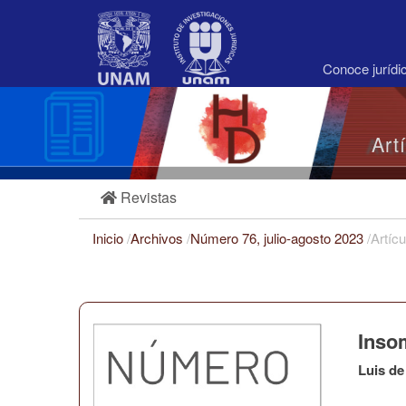
Navegación
principal
Contenido
principal
Conoce juríd
Barra
lateral
Art
Revistas
Inicio
/
Archivos
/
Número 76, julio-agosto 2023
/
Artícu
Inso
Luis de