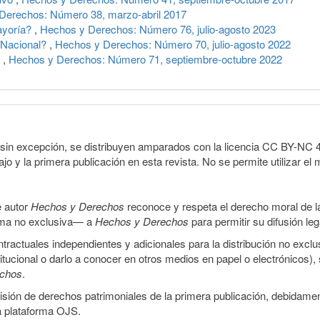
Derechos: Número 38, marzo-abril 2017
ayoría?
,
Hechos y Derechos: Número 76, julio-agosto 2023
a Nacional?
,
Hechos y Derechos: Número 70, julio-agosto 2022
e
,
Hechos y Derechos: Número 71, septiembre-octubre 2022
sin excepción, se distribuyen amparados con la licencia CC BY-NC 4.0 
o y la primera publicación en esta revista. No se permite utilizar el 
e autor
Hechos y Derechos
reconoce y respeta el derecho moral de las
orma no exclusiva— a
Hechos y Derechos
para permitir su difusión le
ractuales independientes y adicionales para la distribución no exclus
stitucional o darlo a conocer en otros medios en papel o electrónicos)
echos
.
smisión de derechos patrimoniales de la primera publicación, debidamen
a plataforma OJS.