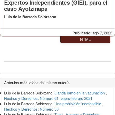
Expertos Independientes (GIEI), para el
caso Ayotzinapa
Luis de la Barreda Solórzano
Publicado:
ago 7, 2023
HTML
Detalles
Artículos más leídos del mismo autor/a
del
Luis de la Barreda Solórzano,
Gandallismo en la vacunación
,
artículo
Hechos y Derechos: Número 61, enero-febrero 2021
Luis de la Barreda Solórzano,
Una prohibición indefendible
,
Hechos y Derechos: Número 30
Luis de la Barreda Solórzano,
Tabú
,
Hechos y Derechos: