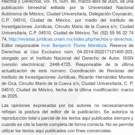
Hechos y Derechos
, vol. 16, núm. 86, marzo-abril de 2025, es una
publicación bimestral editada por la Universidad Nacional
Autónoma de México, Ciudad Universitaria, Delegación Coyoacán,
C.P. 04510, Ciudad de México, por medio del Instituto de
Investigaciones Jurídicas, Circuito Mario de la Cueva s/n, Ciudad
Universitaria, C.P. 04510, Ciudad de México, Tel. (52) 55 56 22 74
74,
http://revistas.juridicas.unam.mx/index.php/hechos-y-derechos
.
Editor responsable
Imer Benjamín Flores Mendoza
. Reserva de
Derechos al Uso Exclusivo núm. 04-2014-052217121400-203,
otorgado por el Instituto Nacional del Derecho de Autor, ISSN
(versión electrónica): 2448-4725. Responsable de la última
actualización de este número: Coordinación de Revistas del
Instituto de Investigaciones Jurídicas, Ricardo Hernández Montes
de Oca, Circuito Mario de la Cueva s/n, Ciudad Universitaria, C. P.
04510, Ciudad de México, fecha de la última modificación: marzo
de 2025.
Las opiniones expresadas por los autores no necesariamente
reflejan la postura del editor de la publicación. Se autoriza la
reproducción total o parcial de los textos aquí publicados siempre y
cuando se cite la fuente completa de forma correcta. No se permite
utilizar los textos aquí publicados con fines comerciales.