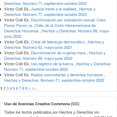
Derechos: Número 71, septiembre-octubre 2022
Víctor Collí Ek,
Justicia frente a la realidad
,
Hechos y
Derechos: Número 77, septiembre-octubre 2023
Víctor Collí Ek,
Discriminación por orientación sexual. Caso
Pavez Pavez vs. Chile, de la Corte Interamericana de
Derechos Humanos
,
Hechos y Derechos: Número 69, mayo-
junio 2022
Víctor Collí Ek,
Crisis de liderazgo democrático
,
Hechos y
Derechos: Número 63, mayo-junio 2021
Víctor Collí Ek,
Discriminación de mujeres trans
,
Hechos y
Derechos: Número 69, mayo-junio 2022
Víctor Collí Ek,
Uso legítimo de la fuerza
,
Hechos y Derechos:
Número 71, septiembre-octubre 2022
Víctor Collí Ek,
Radios comunitarias y derechos humanos
,
Hechos y Derechos: Número 71, septiembre-octubre 2022
1
2
3
4
5
6
7
8
9
>
>>
Uso de licencias Creative Commons (CC)
Todos los textos publicados por
Hechos y Derechos
sin