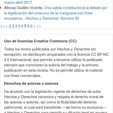
marzo-abril 2017
Alfonso Guillén Vicente,
Una salida constitucional al debate por
la legalización del consumo de la mariguana con fines
recreativos
,
Hechos y Derechos: Número 30
<<
<
2
3
4
5
6
7
8
9
>
>>
Uso de licencias Creative Commons (CC)
Todos los textos publicados por
Hechos y Derechos
sin
excepción, se distribuyen amparados con la licencia CC BY-NC
4.0 Internacional, que permite a terceros utilizar lo publicado,
siempre que mencionen la autoría del trabajo y la primera
publicación en esta revista. No se permite utilizar el material
con fines comerciales.
Derechos de autoras o autores
De acuerdo con la legislación vigente de derechos de autor
Hechos y Derechos
reconoce y respeta el derecho moral de
las autoras o autores, así como la titularidad del derecho
patrimonial, el cual será transferido —de forma no exclusiva—
a
Hechos y Derechos
para permitir su difusión legal en acceso