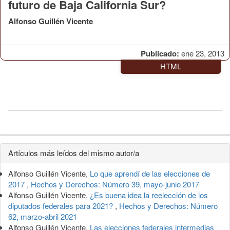
futuro de Baja California Sur?
Alfonso Guillén Vicente
Publicado:
ene 23, 2013
HTML
Detalles
Artículos más leídos del mismo autor/a
del
Alfonso Guillén Vicente,
Lo que aprendí de las elecciones de
artículo
2017
,
Hechos y Derechos: Número 39, mayo-junio 2017
Alfonso Guillén Vicente,
¿Es buena idea la reelección de los
diputados federales para 2021?
,
Hechos y Derechos: Número
62, marzo-abril 2021
Alfonso Guillén Vicente,
Las elecciones federales intermedias