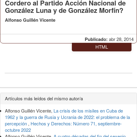
Cordero al Partido Acción Nacional de
González Luna y de González Morfín?
Alfonso Guillén Vicente
Publicado:
abr 28, 2014
HTML
Detalles
Artículos más leídos del mismo autor/a
del
Alfonso Guillén Vicente,
La crisis de los misiles en Cuba de
artículo
1962 y la guerra de Rusia y Ucrania de 2022: el problema de la
percepción
,
Hechos y Derechos: Número 71, septiembre-
octubre 2022
Alfonso Guillén Vicente,
A cuatro décadas del fin del sexenio.