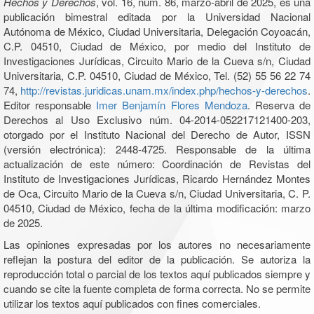
Hechos y Derechos
, vol. 16, núm. 86, marzo-abril de 2025, es una
publicación bimestral editada por la Universidad Nacional
Autónoma de México, Ciudad Universitaria, Delegación Coyoacán,
C.P. 04510, Ciudad de México, por medio del Instituto de
Investigaciones Jurídicas, Circuito Mario de la Cueva s/n, Ciudad
Universitaria, C.P. 04510, Ciudad de México, Tel. (52) 55 56 22 74
74,
http://revistas.juridicas.unam.mx/index.php/hechos-y-derechos
.
Editor responsable
Imer Benjamín Flores Mendoza
. Reserva de
Derechos al Uso Exclusivo núm. 04-2014-052217121400-203,
otorgado por el Instituto Nacional del Derecho de Autor, ISSN
(versión electrónica): 2448-4725. Responsable de la última
actualización de este número: Coordinación de Revistas del
Instituto de Investigaciones Jurídicas, Ricardo Hernández Montes
de Oca, Circuito Mario de la Cueva s/n, Ciudad Universitaria, C. P.
04510, Ciudad de México, fecha de la última modificación: marzo
de 2025.
Las opiniones expresadas por los autores no necesariamente
reflejan la postura del editor de la publicación. Se autoriza la
reproducción total o parcial de los textos aquí publicados siempre y
cuando se cite la fuente completa de forma correcta. No se permite
utilizar los textos aquí publicados con fines comerciales.