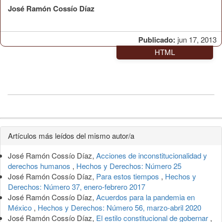
José Ramón Cossío Díaz
Publicado:
jun 17, 2013
HTML
Detalles
Artículos más leídos del mismo autor/a
del
José Ramón Cossío Díaz,
Acciones de inconstitucionalidad y
artículo
derechos humanos
,
Hechos y Derechos: Número 25
José Ramón Cossío Díaz,
Para estos tiempos
,
Hechos y
Derechos: Número 37, enero-febrero 2017
José Ramón Cossío Díaz,
Acuerdos para la pandemia en
México
,
Hechos y Derechos: Número 56, marzo-abril 2020
José Ramón Cossío Díaz,
El estilo constitucional de gobernar
,