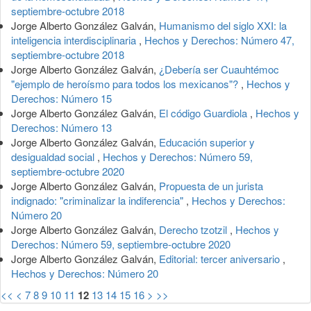
septiembre-octubre 2018
Jorge Alberto González Galván,
Humanismo del siglo XXI: la
inteligencia interdisciplinaria
,
Hechos y Derechos: Número 47,
septiembre-octubre 2018
Jorge Alberto González Galván,
¿Debería ser Cuauhtémoc
"ejemplo de heroísmo para todos los mexicanos"?
,
Hechos y
Derechos: Número 15
Jorge Alberto González Galván,
El código Guardiola
,
Hechos y
Derechos: Número 13
Jorge Alberto González Galván,
Educación superior y
desigualdad social
,
Hechos y Derechos: Número 59,
septiembre-octubre 2020
Jorge Alberto González Galván,
Propuesta de un jurista
indignado: "criminalizar la indiferencia"
,
Hechos y Derechos:
Número 20
Jorge Alberto González Galván,
Derecho tzotzil
,
Hechos y
Derechos: Número 59, septiembre-octubre 2020
Jorge Alberto González Galván,
Editorial: tercer aniversario
,
Hechos y Derechos: Número 20
<<
<
7
8
9
10
11
12
13
14
15
16
>
>>